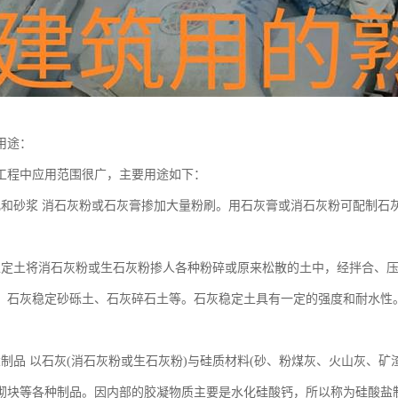
用途：
工程中应用范围很广，主要用途如下：
乳和砂浆 消石灰粉或石灰膏掺加大量粉刷。用石灰膏或消石灰粉可配制石
稳定土将消石灰粉或生石灰粉掺人各种粉碎或原来松散的土中，经拌合、
、石灰稳定砂砾土、石灰碎石土等。石灰稳定土具有一定的强度和耐水性
盐制品 以石灰(消石灰粉或生石灰粉)与硅质材料(砂、粉煤灰、火山灰、
砌块等各种制品。因内部的胶凝物质主要是水化硅酸钙，所以称为硅酸盐