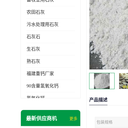
农田石灰
污水处理用石灰
石灰石
生石灰
熟石灰
福建重钙厂家
90含量氢氧化钙
氢氧化钙
产品描述
氧化钙
最新供应商机
更多
包装规格
重钙粉