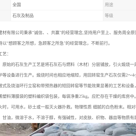
全国
用途
石灰及制品
等级
建材有限公司秉承“诚信、、共赢”的经营理念,坚持用户至上、服务周全
持以“想顾客之所想，急顾客之所急”的经营理念，不断前行。
工艺：
 原始的石灰生产工艺是将石灰石与燃料（木材）分层铺放，引火煅烧一
炉等设备进行生产。煅烧时间也相应地缩短，用回转窑生产石灰仅需2～4
坡式及烧油环行立窑和带预热器的短回转窑等节能效果显著的工艺和设备
烯塑料薄膜袋的塑料编织袋包装，每袋净重25kg。应贮存在干燥的库房
火时，可用水，砂土或一般灭火器扑救。物理性质 细腻的白色粉末。相对密
、甘油，微溶于水，不溶于醇，有强碱性，对皮肤、织物、器皿等物质有