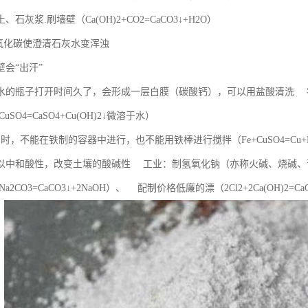
石灰浆.刷墙壁（Ca(OH)2+CO2=CaCO3↓+H2O）
二氧化碳使澄清石灰水变浑浊
会“出汗”
水的瓶子打开时间久了，会形成一层白膜（碳酸钙），可以用盐酸清洗 
+CuSO4=CaSO4+Cu(OH)2↓微溶于水）
时，不能在铁制的容器中进行，也不能用铁棒进行搅拌（Fe+CuSO4=Cu
以中和酸性，改变土壤的酸碱性 工业：制氢氧化钠（亦称火碱、烧碱、
+Na2CO3=CaCO3↓+2NaOH）、 配制价格低廉的漂（2Cl2+2Ca(OH)2=CaCl