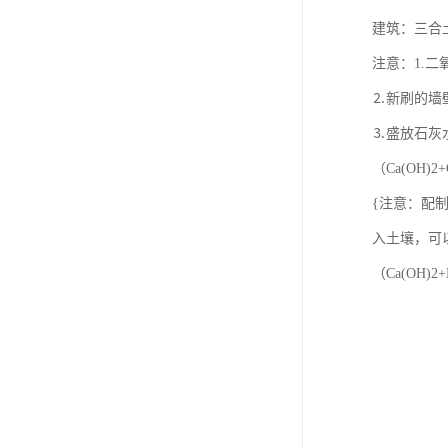
建筑：三合土、
注意：1.
⒉新刷的墙壁
⒊盛放石灰
（Ca(OH)2
{注意：配制
入土壤，可
（Ca(OH)2