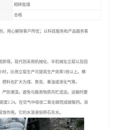
砌砖批墙
合格
原则，用心解除客户所忧；以科技服务和产品服务客
周即得。现代则采用机械化、半机械化立窑以及回
小时，比用立窑生产可提高生产效率5倍以上。横
，燃料也扩大为煤、焦炭、重油或液化气等。
中。严防潮湿。避免与酸类物质共贮混运。运输时要
度2.24。在空气中吸收二氧化碳而成碳酸钙。溶
腐蚀作用。它的水溶液俗称石灰水。