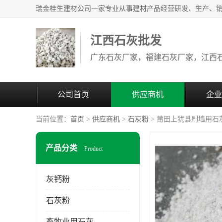
江西石灰批发
公司首页
供应商机
企业
当前位置：
首页
>
供应商机
>
石灰粉
> 莆田上犹县刷墙用石
产品分类
Product
灰钙粉
石灰粉
畜牧业用石灰