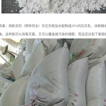
消毒：用新买的（明帝钙业）生石灰粉加水配制成20%的石灰乳，涂刷猪
角。这样既可以消毒灭菌，又可以覆盖被污染的墙壁，而且还达到了美观