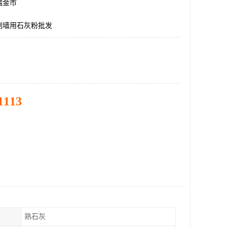
瑞金市
刷墙用石灰粉批发
1113
熟石灰