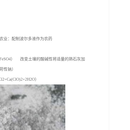
农业：配制波尔多液作为农药
+FeSO4） 改变土壤的酸碱性将适量的熟石灰加
苛性钠）
2+Ca(ClO)2+2H2O）