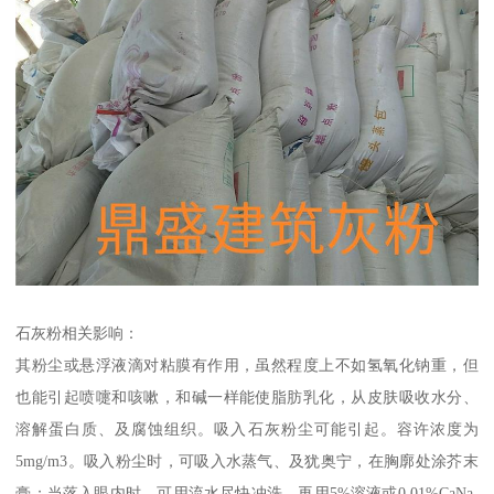
石灰粉相关影响：
其粉尘或悬浮液滴对粘膜有作用，虽然程度上不如氢氧化钠重，但
也能引起喷嚏和咳嗽，和碱一样能使脂肪乳化，从皮肤吸收水分、
溶解蛋白质、及腐蚀组织。吸入石灰粉尘可能引起。容许浓度为
5mg/m3。吸入粉尘时，可吸入水蒸气、及犹奥宁，在胸廓处涂芥末
膏；当落入眼内时，可用流水尽快冲洗，再用5%溶液或0.01%CaNa-