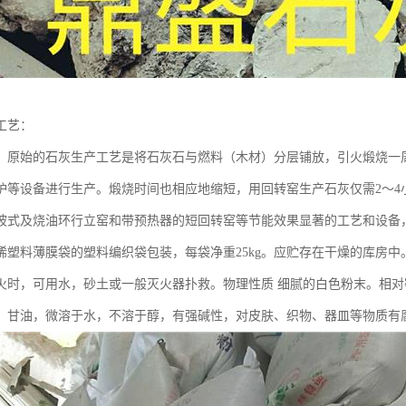
工艺：
 原始的石灰生产工艺是将石灰石与燃料（木材）分层铺放，引火煅烧一
炉等设备进行生产。煅烧时间也相应地缩短，用回转窑生产石灰仅需2～4
坡式及烧油环行立窑和带预热器的短回转窑等节能效果显著的工艺和设备
烯塑料薄膜袋的塑料编织袋包装，每袋净重25kg。应贮存在干燥的库房
火时，可用水，砂土或一般灭火器扑救。物理性质 细腻的白色粉末。相对密
、甘油，微溶于水，不溶于醇，有强碱性，对皮肤、织物、器皿等物质有