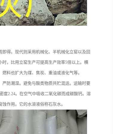
周即得。现代则采用机械化、半机械化立窑以及回
小时，比用立窑生产可提高生产效率5倍以上。横
，燃料也扩大为煤、焦炭、重油或液化气等。
中。严防潮湿。避免与酸类物质共贮混运。运输时要
度2.24。在空气中吸收二氧化碳而成碳酸钙。溶
腐蚀作用。它的水溶液俗称石灰水。