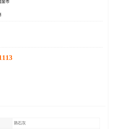
瑞金市
商
1113
熟石灰