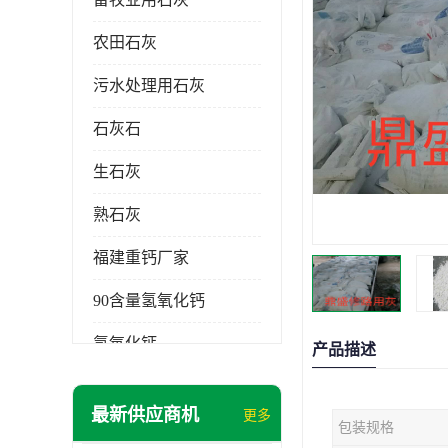
农田石灰
污水处理用石灰
石灰石
生石灰
熟石灰
福建重钙厂家
90含量氢氧化钙
氢氧化钙
产品描述
氧化钙
最新供应商机
更多
包装规格
重钙粉