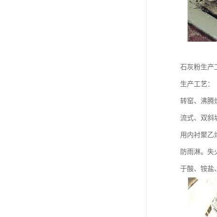
石灰粉生产
生产工艺：
转窑、沸腾
流式、双斜
用内衬聚乙
防雨淋。失
于酸、铵盐