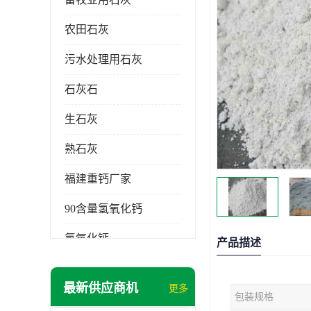
农田石灰
污水处理用石灰
石灰石
生石灰
熟石灰
福建重钙厂家
90含量氢氧化钙
氢氧化钙
产品描述
氧化钙
最新供应商机
更多
包装规格
重钙粉