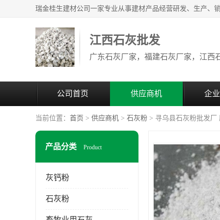
江西石灰批发
公司首页
供应商机
企业
当前位置：
首页
>
供应商机
>
石灰粉
> 寻乌县石灰粉批发厂
产品分类
Product
灰钙粉
石灰粉
畜牧业用石灰