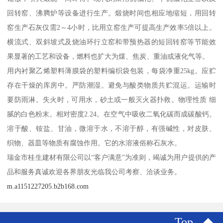
回转窑、沸腾炉等设备进行生产。煅烧时间也相应地缩短，用回转
窑生产石灰仅需2～4小时，比用立窑生产可提高生产效率5倍以上。
横流式、双斜坡式及烧油环行立窑和带预热器的短回转窑等节能效
果显著的工艺和设备，燃料也扩大为煤、焦炭、重油或液化气等。
用内衬聚乙烯塑料薄膜袋的塑料编织袋包装，每袋净重25kg。应贮
存在干燥的库房中。严防潮湿。避免与酸类物质共贮混运。运输时
要防雨淋。失火时，可用水，砂土或一般灭火器扑救。物理性质 细
腻的白色粉末。相对密度2.24。在空气中吸收二氧化碳而成碳酸钙。
溶于酸、铵盐、甘油，微溶于水，不溶于醇，有强碱性，对皮肤、
织物、器皿等物质有腐蚀作用。它的水溶液俗称石灰水。
瑞金市桂生建材有限公司以“客户满意”为准则，竭诚为用户提供的产
品和服务真诚欢迎各界朋友光临我公司考察、洽谈业务。
m.a1151227205.b2b168.com
Top