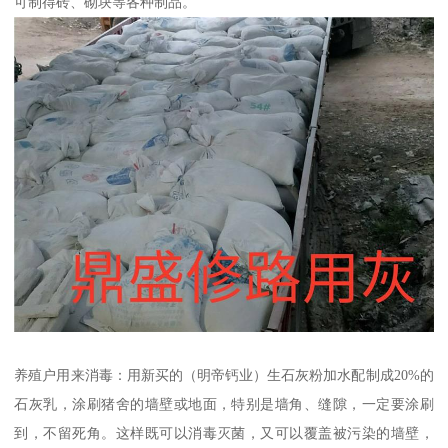
可制得砖、砌块等各种制品。
养殖户用来消毒：用新买的（明帝钙业）生石灰粉加水配制成20%的
石灰乳，涂刷猪舍的墙壁或地面，特别是墙角、缝隙，一定要涂刷
到，不留死角。这样既可以消毒灭菌，又可以覆盖被污染的墙壁，