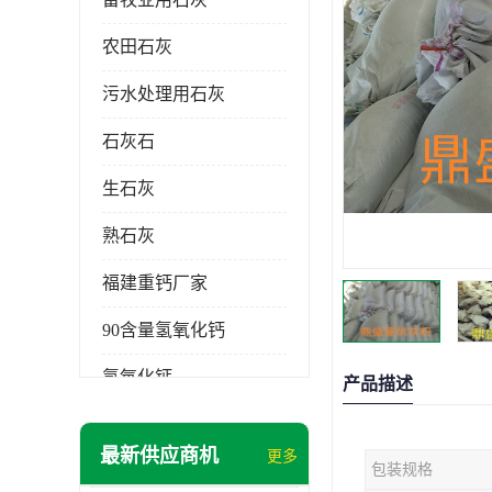
农田石灰
污水处理用石灰
石灰石
生石灰
熟石灰
福建重钙厂家
90含量氢氧化钙
氢氧化钙
产品描述
氧化钙
最新供应商机
更多
包装规格
重钙粉