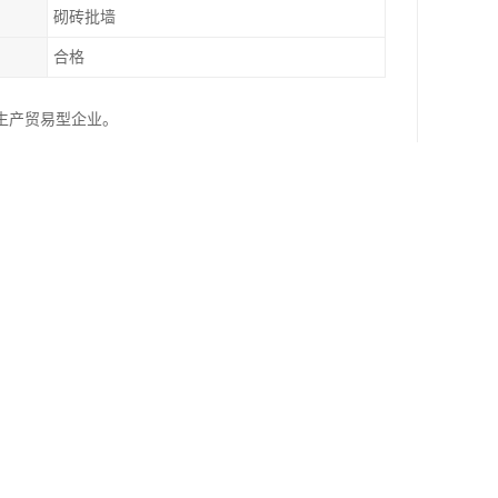
砌砖批墙
合格
生产贸易型企业。
灰砂浆或水泥石灰混合砂浆，用于砌筑或抹灰工
压实及养护后得到的混合料，称为石灰稳定土。它
。广泛用作建筑物的基础、地面的垫层及道路的路
矿渣等)为主要原料，经过配料、拌合、成型和养护后
制品，常用的有灰砂砖、粉煤灰砖等。