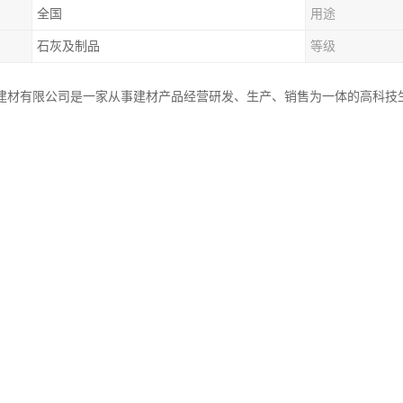
全国
用途
石灰及制品
等级
建材有限公司是一家从事建材产品经营研发、生产、销售为一体的高科技
用途：
工程中应用范围很广，主要用途如下：
乳和砂浆 消石灰粉或石灰膏掺加大量粉刷。用石灰膏或消石灰粉可配制石
稳定土将消石灰粉或生石灰粉掺人各种粉碎或原来松散的土中，经拌合、
、石灰稳定砂砾土、石灰碎石土等。石灰稳定土具有一定的强度和耐水性
盐制品 以石灰(消石灰粉或生石灰粉)与硅质材料(砂、粉煤灰、火山灰、
砌块等各种制品。因内部的胶凝物质主要是水化硅酸钙，所以称为硅酸盐