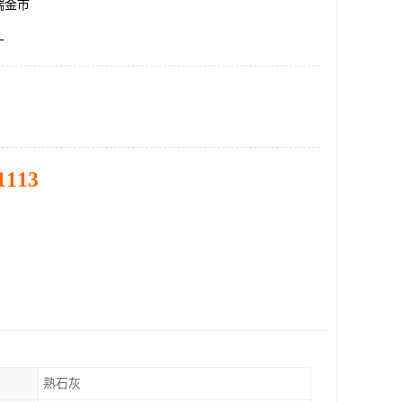
瑞金市
厂
1113
熟石灰