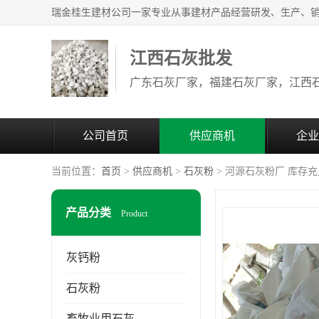
江西石灰批发
公司首页
供应商机
企业
当前位置：
首页
>
供应商机
>
石灰粉
> 河源石灰粉厂 库存充
产品分类
Product
灰钙粉
石灰粉
畜牧业用石灰