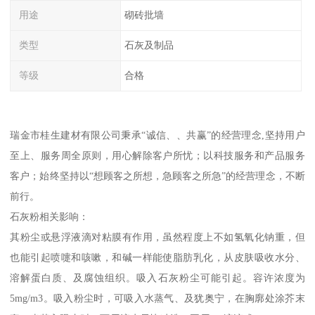
用途
砌砖批墙
类型
石灰及制品
等级
合格
瑞金市桂生建材有限公司秉承“诚信、、共赢”的经营理念,坚持用户
至上、服务周全原则，用心解除客户所忧；以科技服务和产品服务
客户；始终坚持以“想顾客之所想，急顾客之所急”的经营理念，不断
前行。
石灰粉相关影响：
其粉尘或悬浮液滴对粘膜有作用，虽然程度上不如氢氧化钠重，但
也能引起喷嚏和咳嗽，和碱一样能使脂肪乳化，从皮肤吸收水分、
溶解蛋白质、及腐蚀组织。吸入石灰粉尘可能引起。容许浓度为
5mg/m3。吸入粉尘时，可吸入水蒸气、及犹奥宁，在胸廓处涂芥末