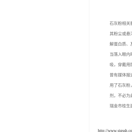
石灰粉相关
其粉尘或悬
解蛋白质、
当落入眼内时
吸，穿戴用
曾有媒体报
用了石灰粉
剂，不必为
瑞金市桂生
http://www.sjgssh.c