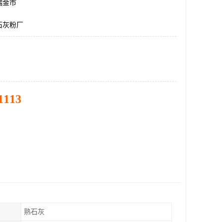
瑞金市
石灰粉厂
1113
熟石灰