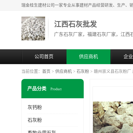
江西石灰批发
公司首页
供应商机
企业
当前位置：
首页
>
供应商机
>
石灰粉
> 赣州崇义县石灰粉厂
产品分类
Product
灰钙粉
石灰粉
畜牧业用石灰