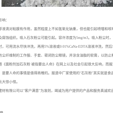
影响：
浮液滴对粘膜有作用，虽然程度上不如氢氧化钠重，但也能引起喷嚏和咳
及腐蚀组织。吸入石灰粉尘可能引起。容许浓度为5mg/m3。吸入粉尘时
，可用流水尽快冲洗，再用5%溶液或0.01%CaNa-EDTA溶液冲洗，然
防尘纤维制的工作服、手套、密闭防尘眼镜，并涂含油脂的软膏，以防止
道《面粉剂加石灰粉 被指要出人命》在网上以及社会引起很大反响，而报
，是要人命的事情是值得商榷的。报道中厂家使用的“石灰粉”其实就是食
此大惊小怪。
建材有限公司以“客户满意”为准则，竭诚为用户提供的产品和服务真诚欢
om