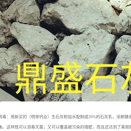
消毒：用新买的（明帝钙业）生石灰粉加水配制成20%的石灰乳，涂刷猪
角。这样既可以消毒灭菌，又可以覆盖被污染的墙壁，而且还达到了美观