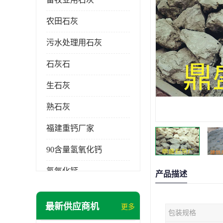
农田石灰
污水处理用石灰
石灰石
生石灰
熟石灰
福建重钙厂家
90含量氢氧化钙
氢氧化钙
产品描述
氧化钙
最新供应商机
更多
包装规格
重钙粉