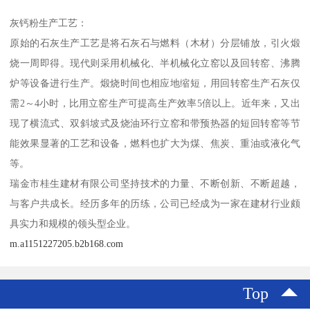
灰钙粉生产工艺：
原始的石灰生产工艺是将石灰石与燃料（木材）分层铺放，引火煅
烧一周即得。现代则采用机械化、半机械化立窑以及回转窑、沸腾
炉等设备进行生产。煅烧时间也相应地缩短，用回转窑生产石灰仅
需2～4小时，比用立窑生产可提高生产效率5倍以上。近年来，又出
现了横流式、双斜坡式及烧油环行立窑和带预热器的短回转窑等节
能效果显著的工艺和设备，燃料也扩大为煤、焦炭、重油或液化气
等。
瑞金市桂生建材有限公司坚持技术的力量、不断创新、不断超越，
与客户共成长。经历多年的历练，公司已经成为一家在建材行业颇
具实力和规模的领头型企业。
m.a1151227205.b2b168.com
Top