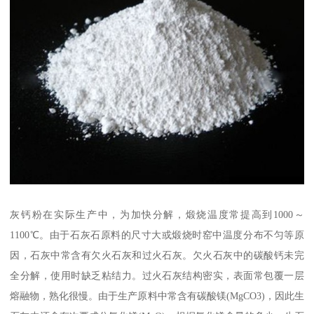
灰钙粉在实际生产中，为加快分解，煅烧温度常提高到1000～
1100℃。由于石灰石原料的尺寸大或煅烧时窑中温度分布不匀等原
因，石灰中常含有欠火石灰和过火石灰。欠火石灰中的碳酸钙未完
全分解，使用时缺乏粘结力。过火石灰结构密实，表面常包覆一层
熔融物，熟化很慢。由于生产原料中常含有碳酸镁(MgCO3)，因此生