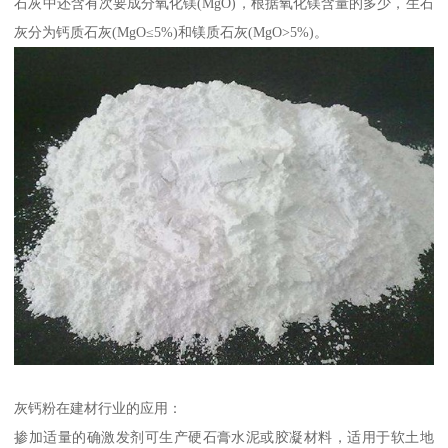
石灰中还含有次要成分氧化镁(MgO)，根据氧化镁含量的多少，生石
灰分为钙质石灰(MgO≤5%)和镁质石灰(MgO>5%)。
灰钙粉在建材行业的应用：
掺加适量的确激发剂可生产硬石膏水泥或胶凝材料，适用于软土地