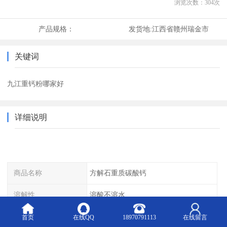
浏览次数：
304
次
产品规格：
发货地:
江西省赣州瑞金市
关键词
九江重钙粉哪家好
详细说明
商品名称
方解石重质碳酸钙
溶解性
溶酸不溶水
目数
400目
首页
在线QQ
18970791113
在线留言