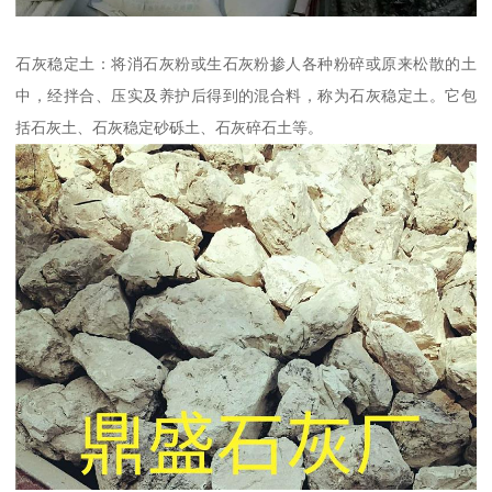
石灰稳定土：将消石灰粉或生石灰粉掺人各种粉碎或原来松散的土
中，经拌合、压实及养护后得到的混合料，称为石灰稳定土。它包
括石灰土、石灰稳定砂砾土、石灰碎石土等。