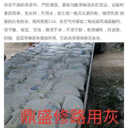
存在干燥的库房中。严防潮湿。避免与酸类物质共贮混运。运输时
要防雨淋。失火时，可用水，砂土或一般灭火器扑救。物理性质 细
腻的白色粉末。相对密度2.24。在空气中吸收二氧化碳而成碳酸钙。
溶于酸、铵盐、甘油，微溶于水，不溶于醇，有强碱性，对皮肤、
织物、器皿等物质有腐蚀作用。它的水溶液俗称石灰水。