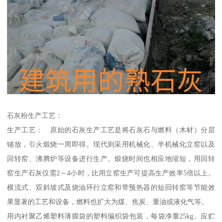
石灰粉生产工艺：
生产工艺： 原始的石灰生产工艺是将石灰石与燃料（木材）分层
铺放，引火煅烧一周即得。现代则采用机械化、半机械化立窑以及
回转窑、沸腾炉等设备进行生产。煅烧时间也相应地缩短，用回转
窑生产石灰仅需2～4小时，比用立窑生产可提高生产效率5倍以上。
横流式、双斜坡式及烧油环行立窑和带预热器的短回转窑等节能效
果显著的工艺和设备，燃料也扩大为煤、焦炭、重油或液化气等。
用内衬聚乙烯塑料薄膜袋的塑料编织袋包装，每袋净重25kg。应贮