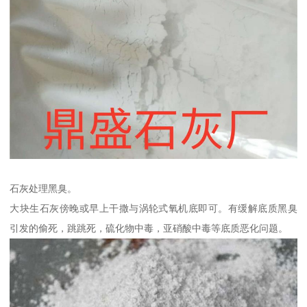
石灰处理黑臭。
大块生石灰傍晚或早上干撒与涡轮式氧机底即可。有缓解底质黑臭
引发的偷死，跳跳死，硫化物中毒，亚硝酸中毒等底质恶化问题。