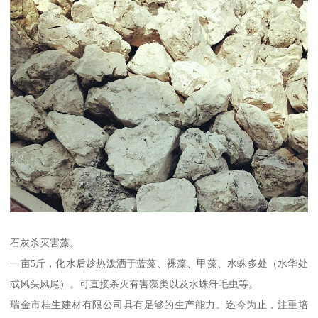
石灰杀灭害藻。
一亩5斤，化水后趁热泼洒于蓝藻、裸藻、甲藻、水蛛多处（水华处
或风头风尾）。可直接杀灭有害藻类以及水蛛纤毛虫等。
瑞金市桂生建材有限公司具有足够的生产能力。迄今为止，注重培