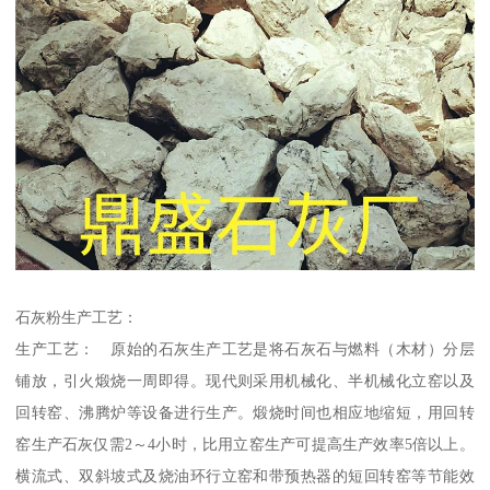
石灰粉生产工艺：
生产工艺： 原始的石灰生产工艺是将石灰石与燃料（木材）分层
铺放，引火煅烧一周即得。现代则采用机械化、半机械化立窑以及
回转窑、沸腾炉等设备进行生产。煅烧时间也相应地缩短，用回转
窑生产石灰仅需2～4小时，比用立窑生产可提高生产效率5倍以上。
横流式、双斜坡式及烧油环行立窑和带预热器的短回转窑等节能效