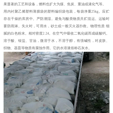
果显著的工艺和设备，燃料也扩大为煤、焦炭、重油或液化气等。
用内衬聚乙烯塑料薄膜袋的塑料编织袋包装，每袋净重25kg。应贮
存在干燥的库房中。严防潮湿。避免与酸类物质共贮混运。运输时
要防雨淋。失火时，可用水，砂土或一般灭火器扑救。物理性质 细
腻的白色粉末。相对密度2.24。在空气中吸收二氧化碳而成碳酸钙。
溶于酸、铵盐、甘油，微溶于水，不溶于醇，有强碱性，对皮肤、
织物、器皿等物质有腐蚀作用。它的水溶液俗称石灰水。