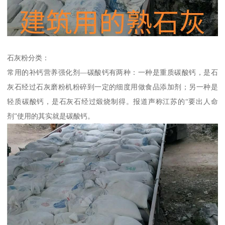
石灰粉分类：
常用的补钙营养强化剂—碳酸钙有两种：一种是重质碳酸钙，是石
灰石经过石灰磨粉机粉碎到一定的细度用做食品添加剂；另一种是
轻质碳酸钙，是石灰石经过煅烧制得。报道声称江苏的“要出人命
剂”使用的其实就是碳酸钙。