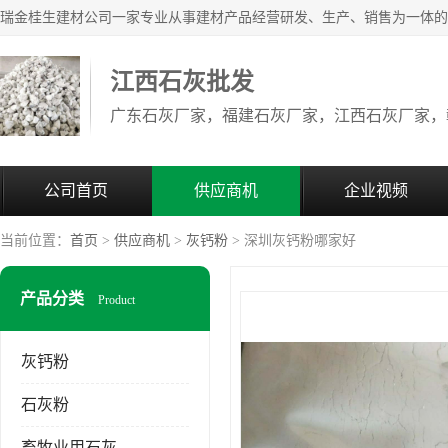
江西石灰批发
公司首页
供应商机
企业视频
当前位置：
首页
>
供应商机
>
灰钙粉
> 深圳灰钙粉哪家好
产品分类
Product
灰钙粉
石灰粉
畜牧业用石灰