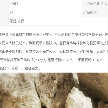
400目
是否危险化学品
94
产品用途
福建 江西
填充量下填充材料的体积小、密度大; 不同原料的杂质种类和含量不同，
从而大大降低成本。碳酸钙填入橡胶中，能获得比纯橡胶硫化物更高的抗
状都是不规则的，其颗粒大小差异较大，而且颗粒有一定的棱角，表面粗
重钙粉按其原始平均粒径( d) 分为:粗磨钙粉( > 3μm) 、细磨钙粉(1~3μm)
粒径分布较宽；c. 粒径较大。