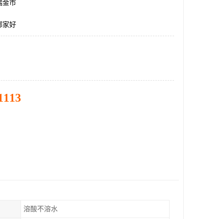
瑞金市
哪家好
1113
溶酸不溶水