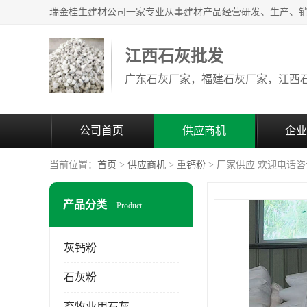
江西石灰批发
公司首页
供应商机
企业
当前位置：
首页
>
供应商机
>
重钙粉
> 厂家供应 欢迎电话
产品分类
Product
灰钙粉
石灰粉
畜牧业用石灰