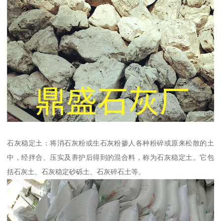
石灰稳定土：将消石灰粉或生石灰粉掺人各种粉碎或原来松散的土
中，经拌合、压实及养护后得到的混合料，称为石灰稳定土。它包
括石灰土、石灰稳定砂砾土、石灰碎石土等。