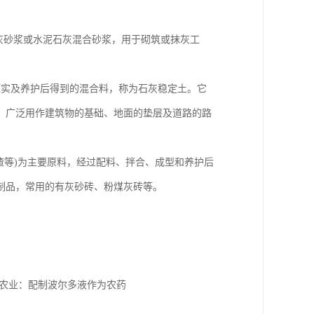
灰砂浆或水泥石灰混合砂浆，用于砌筑或抹灰工
压实及养护后得到的混合料，称为石灰稳定土。它
。广泛用作建筑物的基础、地面的垫层及道路的路
矿渣等)为主要原料，经过配料、拌合、成型和养护后
制品，常用的有灰砂砖、粉煤灰砖等。
农业：配制波尔多液作为农药