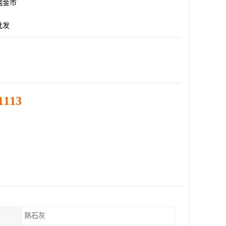
瑞金市
批发
1113
熟石灰