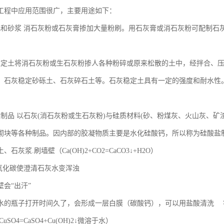
工程中应用范围很广，主要用途如下：
乳和砂浆 消石灰粉或石灰膏掺加大量粉刷。用石灰膏或消石灰粉可配制石
稳定土将消石灰粉或生石灰粉掺人各种粉碎或原来松散的土中，经拌合、
、石灰稳定砂砾土、石灰碎石土等。石灰稳定土具有一定的强度和耐水性
盐制品 以石灰(消石灰粉或生石灰粉)与硅质材料(砂、粉煤灰、火山灰、
砌块等各种制品。因内部的胶凝物质主要是水化硅酸钙，所以称为硅酸盐
石灰浆.刷墙壁（Ca(OH)2+CO2=CaCO3↓+H2O）
二氧化碳使澄清石灰水变浑浊
会“出汗”
水的瓶子打开时间久了，会形成一层白膜（碳酸钙），可以用盐酸清洗 
+CuSO4=CaSO4+Cu(OH)2↓微溶于水）