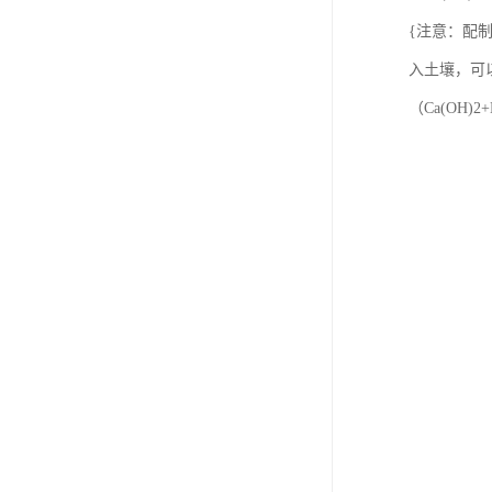
{注意：配制
入土壤，可
（Ca(OH)2