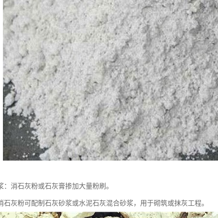
浆：消石灰粉或石灰膏掺加大量粉刷。
消石灰粉可配制石灰砂浆或水泥石灰混合砂浆，用于砌筑或抹灰工程。