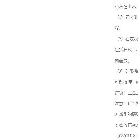
石灰在土木
（1）石灰
程。
（2）石灰
包括石灰土
面基层。
（3）硅酸
可制得砖、
建筑：三合土、
注意：1.
⒉新刷的墙壁
⒊盛放石灰
（Ca(OH)2