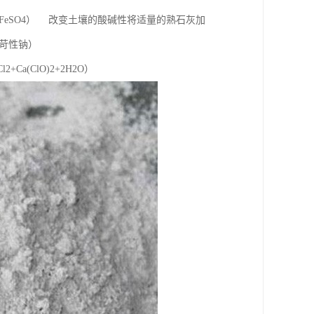
+FeSO4） 改变土壤的酸碱性将适量的熟石灰加
苛性钠）
2+Ca(ClO)2+2H2O）