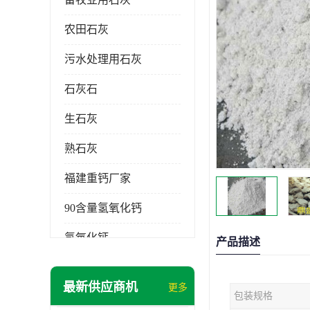
农田石灰
污水处理用石灰
石灰石
生石灰
熟石灰
福建重钙厂家
90含量氢氧化钙
氢氧化钙
产品描述
氧化钙
最新供应商机
更多
包装规格
重钙粉