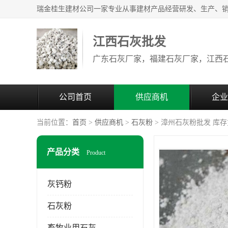
江西石灰批发
公司首页
供应商机
企业
当前位置：
首页
>
供应商机
>
石灰粉
> 漳州石灰粉批发 库
产品分类
Product
灰钙粉
石灰粉
畜牧业用石灰