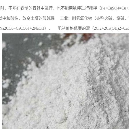
时，不能在铁制的容器中进行，也不能用铁棒进行搅拌（Fe+CuSO4=Cu
以中和酸性，改变土壤的酸碱性 工业：制氢氧化钠（亦称火碱、烧碱、
+Na2CO3=CaCO3↓+2NaOH）、 配制价格低廉的漂（2Cl2+2Ca(OH)2=CaCl