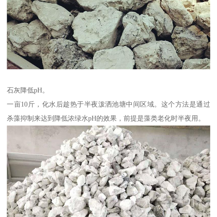
石灰降低pH。
一亩10斤，化水后趁热于半夜泼洒池塘中间区域。这个方法是通过
杀藻抑制来达到降低浓绿水pH的效果，前提是藻类老化时半夜用。