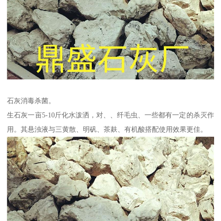
石灰消毒杀菌。
生石灰一亩5-10斤化水泼洒，对、、纤毛虫、一些都有一定的杀灭作
用。其悬浊液与三黄散、明矾、茶麸、有机酸搭配使用效果更佳。