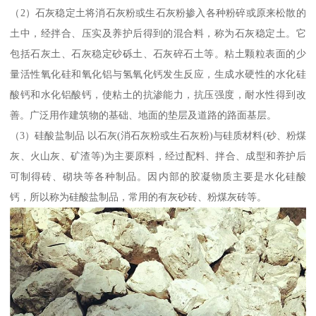
（2）石灰稳定土将消石灰粉或生石灰粉掺入各种粉碎或原来松散的
土中，经拌合、压实及养护后得到的混合料，称为石灰稳定土。它
包括石灰土、石灰稳定砂砾土、石灰碎石土等。粘土颗粒表面的少
量活性氧化硅和氧化铝与氢氧化钙发生反应，生成水硬性的水化硅
酸钙和水化铝酸钙，使粘土的抗渗能力，抗压强度，耐水性得到改
善。广泛用作建筑物的基础、地面的垫层及道路的路面基层。
（3）硅酸盐制品 以石灰(消石灰粉或生石灰粉)与硅质材料(砂、粉煤
灰、火山灰、矿渣等)为主要原料，经过配料、拌合、成型和养护后
可制得砖、砌块等各种制品。因内部的胶凝物质主要是水化硅酸
钙，所以称为硅酸盐制品，常用的有灰砂砖、粉煤灰砖等。