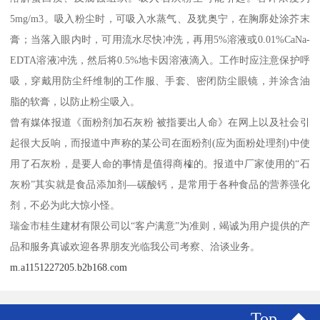
5mg/m3。吸入粉尘时，可吸入水蒸气、及犹奥宁，在胸廓处涂芥末
膏；当落入眼内时，可用流水尽快冲洗，再用5%溶液或0.01%CaNa-
EDTA溶液冲洗，然后将0.5%地卡因溶液滴入。工作时应注意保护呼
吸，穿戴用防尘纤维制的工作服、手套、密闭防尘眼镜，并涂含油
脂的软膏，以防止粉尘吸入。
曾有媒体报道《面粉剂加石灰粉 被指要出人命》在网上以及社会引
起很大反响，而报道中声称的某公司在面粉剂(应为面粉处理剂)中使
用了石灰粉，是要人命的事情是值得商榷的。报道中厂家使用的“石
灰粉”其实就是食品添加剂—碳酸钙，是常用于各种食品的营养强化
剂，不必为此大惊小怪。
瑞金市桂生建材有限公司以“客户满意”为准则，竭诚为用户提供的产
品和服务真诚欢迎各界朋友光临我公司考察、洽谈业务。
m.a1151227205.b2b168.com
Top