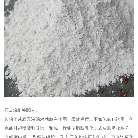
石灰粉相关影响：
其粉尘或悬浮液滴对粘膜有作用，虽然程度上不如氢氧化钠重，但
也能引起喷嚏和咳嗽，和碱一样能使脂肪乳化，从皮肤吸收水分、
溶解蛋白质、及腐蚀组织。吸入石灰粉尘可能引起。容许浓度为