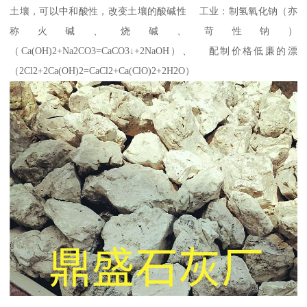
土壤，可以中和酸性，改变土壤的酸碱性 工业：制氢氧化钠（亦
称火碱、烧碱、苛性钠）
（Ca(OH)2+Na2CO3=CaCO3↓+2NaOH）、 配制价格低廉的漂
（2Cl2+2Ca(OH)2=CaCl2+Ca(ClO)2+2H2O）