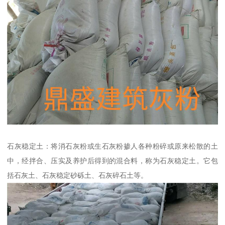
石灰稳定土：将消石灰粉或生石灰粉掺人各种粉碎或原来松散的土
中，经拌合、压实及养护后得到的混合料，称为石灰稳定土。它包
括石灰土、石灰稳定砂砾土、石灰碎石土等。