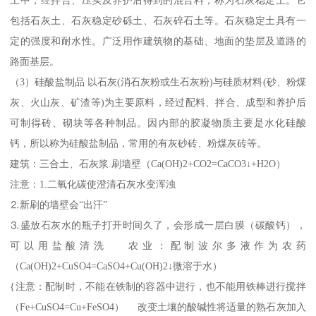
包括石灰土、石灰稳定砂砾土、石灰碎石土等。石灰稳定土具有一
定的强度和耐水性。广泛用作建筑物的基础、地面的垫层及道路的
路面基层。
（3）硅酸盐制品 以石灰(消石灰粉或生石灰粉)与硅质材料(砂、粉煤
灰、火山灰、矿渣等)为主要原料，经过配料、拌合、成型和养护后
可制得砖、砌块等各种制品。因内部的胶凝物质主要是水化硅酸
钙，所以称为硅酸盐制品，常用的有灰砂砖、粉煤灰砖等。
建筑：三合土、石灰浆.刷墙壁（Ca(OH)2+CO2=CaCO3↓+H2O）
注意：1.二氧化碳使澄清石灰水变浑浊
⒉新刷的墙壁会“出汗”
⒊盛放石灰水的瓶子打开时间久了，会形成一层白膜（碳酸钙），
可以用盐酸清洗 农业：配制波尔多液作为农药
（Ca(OH)2+CuSO4=CaSO4+Cu(OH)2↓微溶于水）
{注意：配制时，不能在铁制的容器中进行，也不能用铁棒进行搅拌
（Fe+CuSO4=Cu+FeSO4） 改变土壤的酸碱性将适量的熟石灰加入