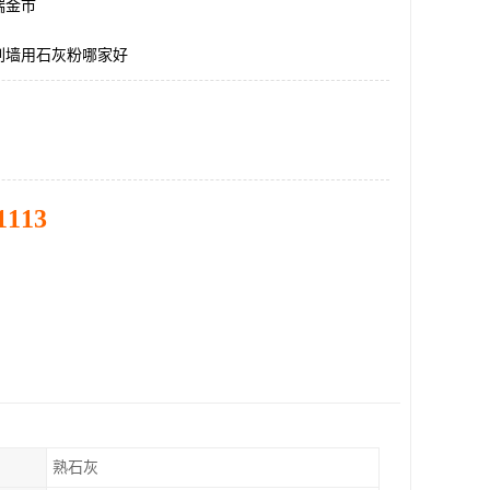
瑞金市
刷墙用石灰粉哪家好
1113
熟石灰