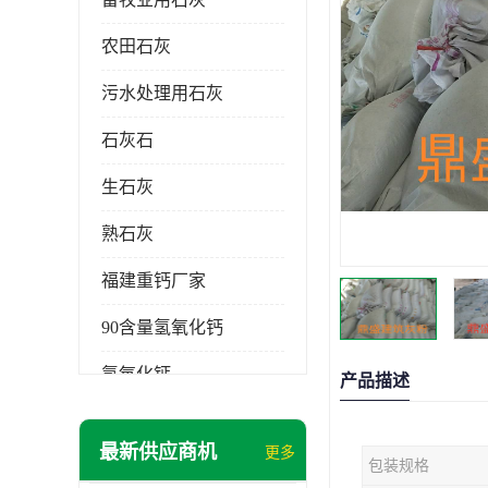
农田石灰
污水处理用石灰
石灰石
生石灰
熟石灰
福建重钙厂家
90含量氢氧化钙
氢氧化钙
产品描述
氧化钙
最新供应商机
更多
包装规格
重钙粉