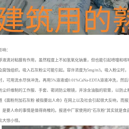
影响：
浮液滴对粘膜有作用，虽然程度上不如氢氧化钠重，但也能引起喷嚏和咳
及腐蚀组织。吸入石灰粉尘可能引起。容许浓度为5mg/m3。吸入粉尘时
，可用流水尽快冲洗，再用5%溶液或0.01%CaNa-EDTA溶液冲洗，然
防尘纤维制的工作服、手套、密闭防尘眼镜，并涂含油脂的软膏，以防止
道《面粉剂加石灰粉 被指要出人命》在网上以及社会引起很大反响，而报
，是要人命的事情是值得商榷的。报道中厂家使用的“石灰粉”其实就是食
此大惊小怪。