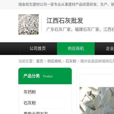
江西石灰批发
公司首页
供应商机
企业
当前位置：
首页
>
供应商机
>
石灰粉
> 赣州会昌县刷墙用石
产品分类
Product
灰钙粉
石灰粉
畜牧业用石灰