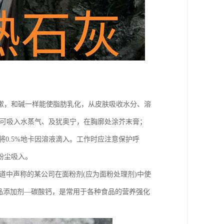
嗽，和碱一样能使脂肪乳化，从皮肤吸收水分、溶
，可吸入水蒸气、及犹奥宁，在胸廓处涂芥末膏；
后将0.5%地卡因溶液滴入。工作时应注意保护呼
粉尘吸入。
道中声称的某公司在面粉剂(应为面粉处理剂)中使
品添加剂—碳酸钙，是常用于各种食品的营养强化