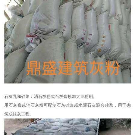
石灰乳和砂浆：消石灰粉或石灰膏掺加大量粉刷。
用石灰膏或消石灰粉可配制石灰砂浆或水泥石灰混合砂浆，用于砌
筑或抹灰工程。