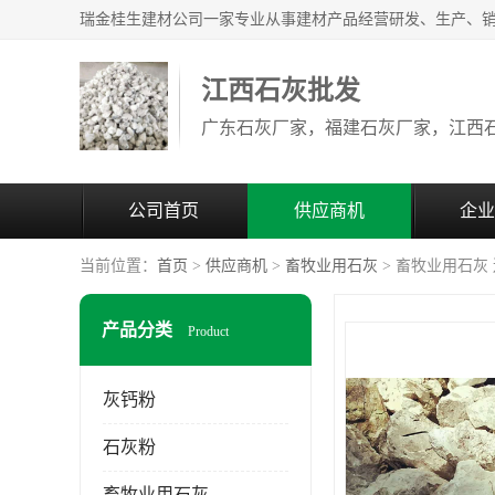
江西石灰批发
公司首页
供应商机
企业
当前位置：
首页
>
供应商机
>
畜牧业用石灰
> 畜牧业用石灰
产品分类
Product
灰钙粉
石灰粉
畜牧业用石灰