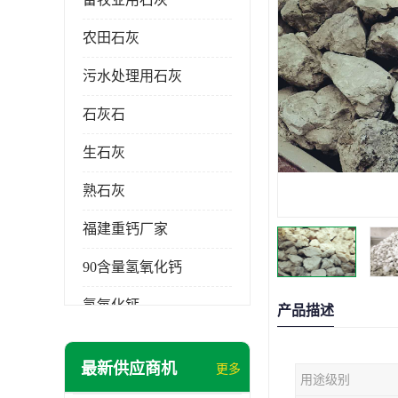
农田石灰
污水处理用石灰
石灰石
生石灰
熟石灰
福建重钙厂家
90含量氢氧化钙
氢氧化钙
产品描述
氧化钙
最新供应商机
更多
用途级别
重钙粉