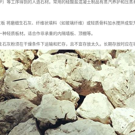
护）等工序得到的人造石材。常用的硅酸盐混凝土制品有蒸汽养护和压蒸
灰板 将磨细生石灰、纤维状填料（如玻璃纤维）或轻质骨料加水搅拌成型
一种轻质板材。适合作非承重的内隔墙板、顶棚等。
生石灰粉须在干燥条件下运输和贮存，且不宜存放太久。长期存放时应在