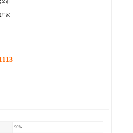
瑞金市
发厂家
1113
90%