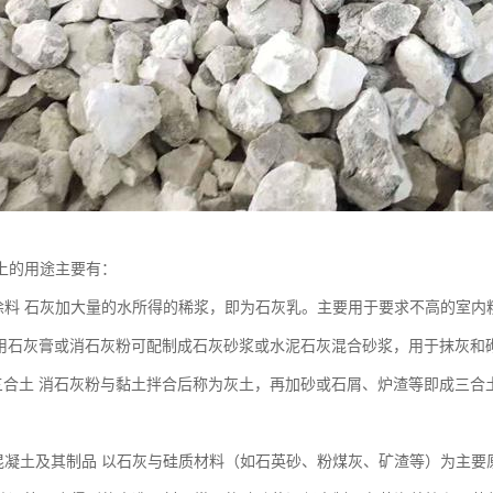
上的用途主要有：
涂料 石灰加大量的水所得的稀浆，即为石灰乳。主要用于要求不高的室内
利用石灰膏或消石灰粉可配制成石灰砂浆或水泥石灰混合砂浆，用于抹灰和
三合土 消石灰粉与黏土拌合后称为灰土，再加砂或石屑、炉渣等即成三合
混凝土及其制品 以石灰与硅质材料（如石英砂、粉煤灰、矿渣等）为主要