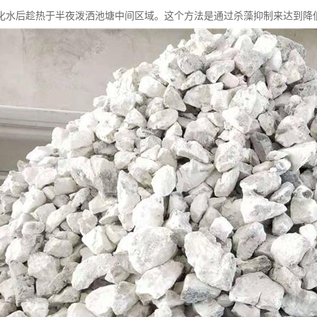
，化水后趁热于半夜泼洒池塘中间区域。这个方法是通过杀藻抑制来达到降