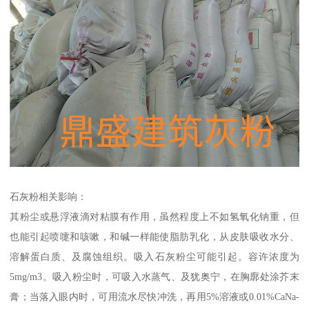
石灰粉相关影响：
其粉尘或悬浮液滴对粘膜有作用，虽然程度上不如氢氧化钠重，但
也能引起喷嚏和咳嗽，和碱一样能使脂肪乳化，从皮肤吸收水分、
溶解蛋白质、及腐蚀组织。吸入石灰粉尘可能引起。容许浓度为
5mg/m3。吸入粉尘时，可吸入水蒸气、及犹奥宁，在胸廓处涂芥末
膏；当落入眼内时，可用流水尽快冲洗，再用5%溶液或0.01%CaNa-