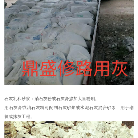
石灰乳和砂浆：消石灰粉或石灰膏掺加大量粉刷。
用石灰膏或消石灰粉可配制石灰砂浆或水泥石灰混合砂浆，用于砌
筑或抹灰工程。