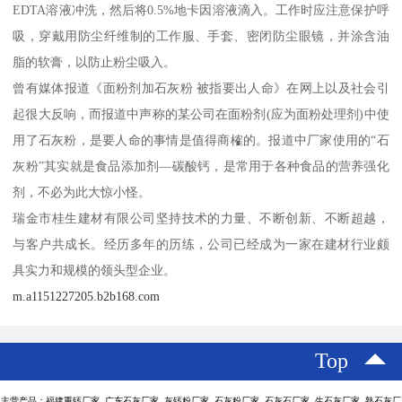
EDTA溶液冲洗，然后将0.5%地卡因溶液滴入。工作时应注意保护呼
吸，穿戴用防尘纤维制的工作服、手套、密闭防尘眼镜，并涂含油
脂的软膏，以防止粉尘吸入。
曾有媒体报道《面粉剂加石灰粉 被指要出人命》在网上以及社会引
起很大反响，而报道中声称的某公司在面粉剂(应为面粉处理剂)中使
用了石灰粉，是要人命的事情是值得商榷的。报道中厂家使用的“石
灰粉”其实就是食品添加剂—碳酸钙，是常用于各种食品的营养强化
剂，不必为此大惊小怪。
瑞金市桂生建材有限公司坚持技术的力量、不断创新、不断超越，
与客户共成长。经历多年的历练，公司已经成为一家在建材行业颇
具实力和规模的领头型企业。
m.a1151227205.b2b168.com
Top
主营产品：福建重钙厂家 广东石灰厂家 灰钙粉厂家 石灰粉厂家 石灰石厂家 生石灰厂家 熟石灰厂