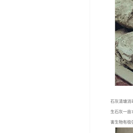
石灰清塘消
生石灰一亩
害生物有极