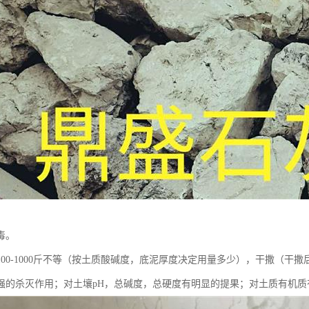
毒。
100-1000斤不等（按土质酸碱度，底泥厚度决定用量多少），干撒（干
强的杀灭作用；对土壤pH，总碱度，总硬度有明显的提果；对土质有机质