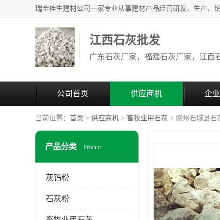
江西石灰批发
公司首页
供应商机
企业
当前位置：
首页
>
供应商机
>
畜牧业用石灰
> 赣州石城县石
产品分类
Product
灰钙粉
石灰粉
畜牧业用石灰