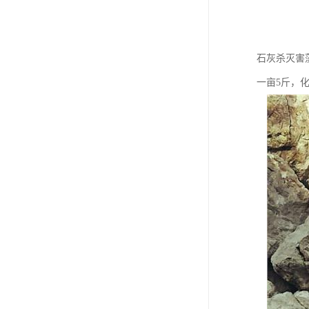
石灰杀灭害
一亩5斤，