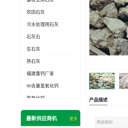
农田石灰
污水处理用石灰
石灰石
生石灰
熟石灰
福建重钙厂家
90含量氢氧化钙
氢氧化钙
产品描述
氧化钙
最新供应商机
更多
用途级别
重钙粉