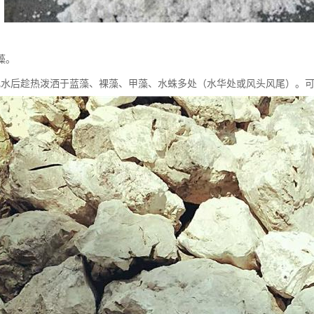
藻。
化水后趁热泼洒于蓝藻、裸藻、甲藻、水蛛多处（水华处或风头风尾）。