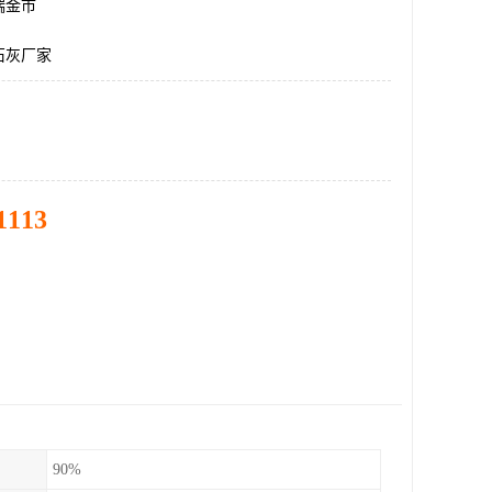
瑞金市
石灰厂家
1113
90%