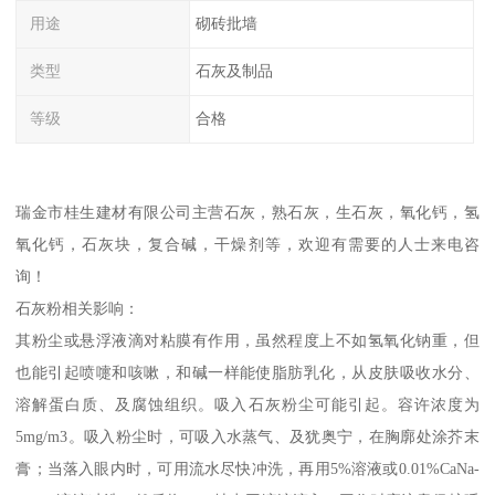
用途
砌砖批墙
类型
石灰及制品
等级
合格
瑞金市桂生建材有限公司主营石灰，熟石灰，生石灰，氧化钙，氢
氧化钙，石灰块，复合碱，干燥剂等，欢迎有需要的人士来电咨
询！
石灰粉相关影响：
其粉尘或悬浮液滴对粘膜有作用，虽然程度上不如氢氧化钠重，但
也能引起喷嚏和咳嗽，和碱一样能使脂肪乳化，从皮肤吸收水分、
溶解蛋白质、及腐蚀组织。吸入石灰粉尘可能引起。容许浓度为
5mg/m3。吸入粉尘时，可吸入水蒸气、及犹奥宁，在胸廓处涂芥末
膏；当落入眼内时，可用流水尽快冲洗，再用5%溶液或0.01%CaNa-