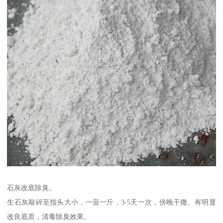
石灰改底除臭。
生石灰敲碎至指头大小，一亩一斤，3-5天一次，傍晚干撒。有明显
改良底质，清毒除臭效果。