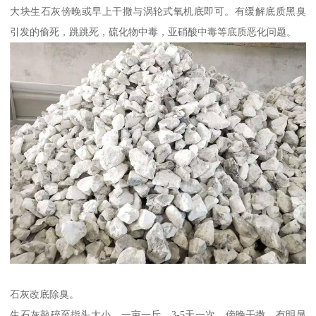
大块生石灰傍晚或早上干撒与涡轮式氧机底即可。有缓解底质黑臭
引发的偷死，跳跳死，硫化物中毒，亚硝酸中毒等底质恶化问题。
石灰改底除臭。
生石灰敲碎至指头大小，一亩一斤，3-5天一次，傍晚干撒。有明显