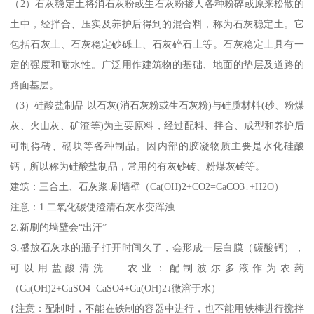
（2）石灰稳定土将消石灰粉或生石灰粉掺人各种粉碎或原来松散的
土中，经拌合、压实及养护后得到的混合料，称为石灰稳定土。它
包括石灰土、石灰稳定砂砾土、石灰碎石土等。石灰稳定土具有一
定的强度和耐水性。广泛用作建筑物的基础、地面的垫层及道路的
路面基层。
（3）硅酸盐制品 以石灰(消石灰粉或生石灰粉)与硅质材料(砂、粉煤
灰、火山灰、矿渣等)为主要原料，经过配料、拌合、成型和养护后
可制得砖、砌块等各种制品。因内部的胶凝物质主要是水化硅酸
钙，所以称为硅酸盐制品，常用的有灰砂砖、粉煤灰砖等。
建筑：三合土、石灰浆.刷墙壁（Ca(OH)2+CO2=CaCO3↓+H2O）
注意：1.二氧化碳使澄清石灰水变浑浊
⒉新刷的墙壁会“出汗”
⒊盛放石灰水的瓶子打开时间久了，会形成一层白膜（碳酸钙），
可以用盐酸清洗 农业：配制波尔多液作为农药
（Ca(OH)2+CuSO4=CaSO4+Cu(OH)2↓微溶于水）
{注意：配制时，不能在铁制的容器中进行，也不能用铁棒进行搅拌