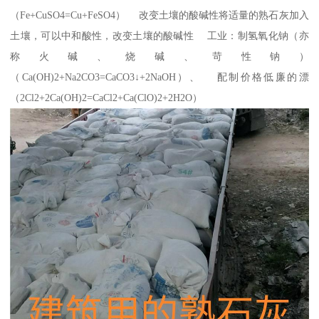
（Fe+CuSO4=Cu+FeSO4） 改变土壤的酸碱性将适量的熟石灰加入
土壤，可以中和酸性，改变土壤的酸碱性 工业：制氢氧化钠（亦
称火碱、烧碱、苛性钠）
（Ca(OH)2+Na2CO3=CaCO3↓+2NaOH）、 配制价格低廉的漂
（2Cl2+2Ca(OH)2=CaCl2+Ca(ClO)2+2H2O）