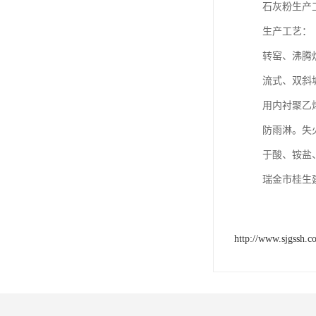
石灰粉生产
生产工艺：
转窑、沸腾
流式、双斜
用内衬聚乙
防雨淋。失
于酸、铵盐
瑞金市桂生
http://www.sjgssh.c