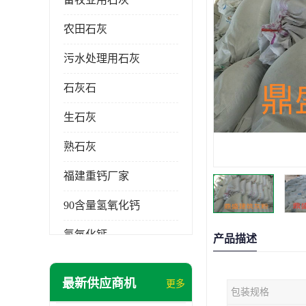
农田石灰
污水处理用石灰
石灰石
生石灰
熟石灰
福建重钙厂家
90含量氢氧化钙
氢氧化钙
产品描述
氧化钙
最新供应商机
更多
包装规格
重钙粉