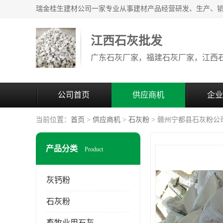
江西石灰批发
公司首页
供应商机
企业
当前位置：
首页
>
供应商机
>
石灰粉
> 赣州宁都县石灰粉公
产品分类
Product
灰钙粉
石灰粉
畜牧业用石灰