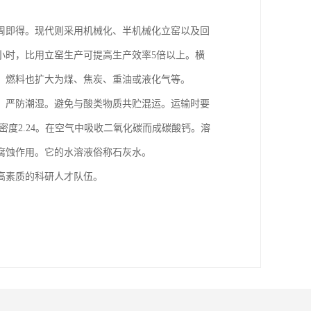
周即得。现代则采用机械化、半机械化立窑以及回
小时，比用立窑生产可提高生产效率5倍以上。横
，燃料也扩大为煤、焦炭、重油或液化气等。
中。严防潮湿。避免与酸类物质共贮混运。运输时要
度2.24。在空气中吸收二氧化碳而成碳酸钙。溶
腐蚀作用。它的水溶液俗称石灰水。
高素质的科研人才队伍。