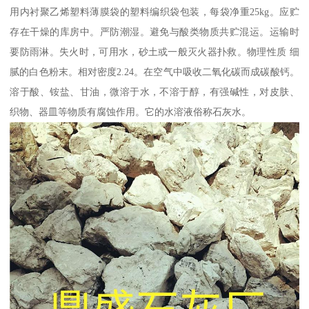
用内衬聚乙烯塑料薄膜袋的塑料编织袋包装，每袋净重25kg。应贮
存在干燥的库房中。严防潮湿。避免与酸类物质共贮混运。运输时
要防雨淋。失火时，可用水，砂土或一般灭火器扑救。物理性质 细
腻的白色粉末。相对密度2.24。在空气中吸收二氧化碳而成碳酸钙。
溶于酸、铵盐、甘油，微溶于水，不溶于醇，有强碱性，对皮肤、
织物、器皿等物质有腐蚀作用。它的水溶液俗称石灰水。