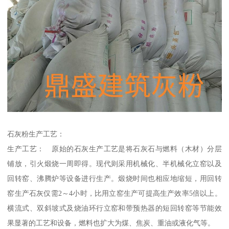
石灰粉生产工艺：
生产工艺： 原始的石灰生产工艺是将石灰石与燃料（木材）分层
铺放，引火煅烧一周即得。现代则采用机械化、半机械化立窑以及
回转窑、沸腾炉等设备进行生产。煅烧时间也相应地缩短，用回转
窑生产石灰仅需2～4小时，比用立窑生产可提高生产效率5倍以上。
横流式、双斜坡式及烧油环行立窑和带预热器的短回转窑等节能效
果显著的工艺和设备，燃料也扩大为煤、焦炭、重油或液化气等。