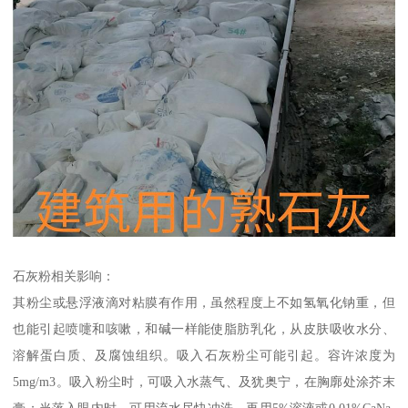
石灰粉相关影响：
其粉尘或悬浮液滴对粘膜有作用，虽然程度上不如氢氧化钠重，但
也能引起喷嚏和咳嗽，和碱一样能使脂肪乳化，从皮肤吸收水分、
溶解蛋白质、及腐蚀组织。吸入石灰粉尘可能引起。容许浓度为
5mg/m3。吸入粉尘时，可吸入水蒸气、及犹奥宁，在胸廓处涂芥末
膏；当落入眼内时，可用流水尽快冲洗，再用5%溶液或0.01%CaNa-