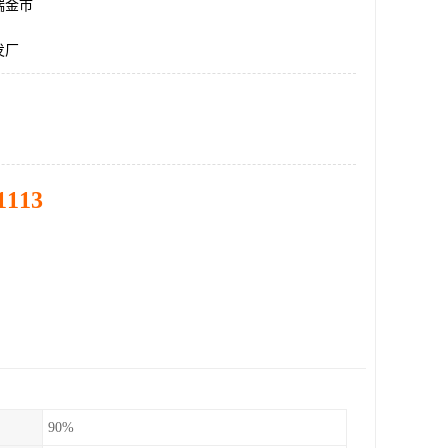
瑞金市
发厂
1113
90%