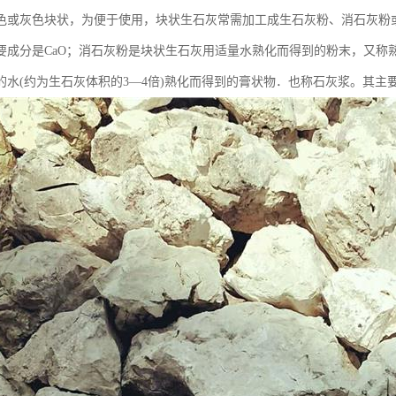
色或灰色块状，为便于使用，块状生石灰常需加工成生石灰粉、消石灰粉
要成分是CaO；消石灰粉是块状生石灰用适量水熟化而得到的粉末，又称熟石
水(约为生石灰体积的3—4倍)熟化而得到的膏状物．也称石灰浆。其主要成