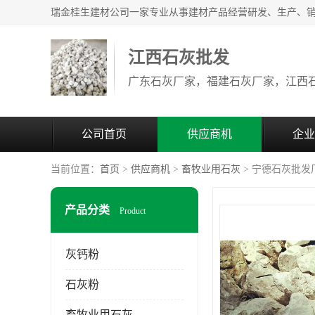
江西石灰批发
公司首页
供应商机
企业
当前位置：
首页
>
供应商机
>
畜牧业用石灰
> 宁德石灰批发
产品分类
Product
灰钙粉
石灰粉
畜牧业用石灰