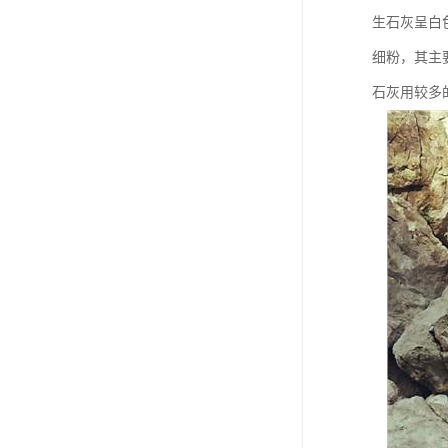
生石灰呈白
细粉，其主
石灰用较多的