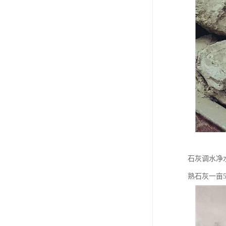
石灰调水净
熟石灰一亩