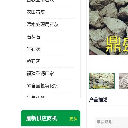
农田石灰
污水处理用石灰
石灰石
生石灰
熟石灰
福建重钙厂家
90含量氢氧化钙
氢氧化钙
产品描述
氧化钙
最新供应商机
更多
用途级别
重钙粉