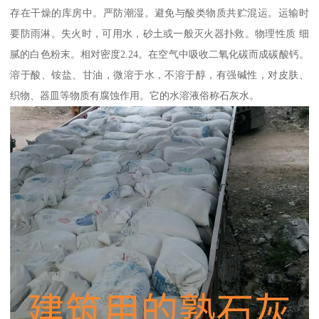
存在干燥的库房中。严防潮湿。避免与酸类物质共贮混运。运输时
要防雨淋。失火时，可用水，砂土或一般灭火器扑救。物理性质 细
腻的白色粉末。相对密度2.24。在空气中吸收二氧化碳而成碳酸钙。
溶于酸、铵盐、甘油，微溶于水，不溶于醇，有强碱性，对皮肤、
织物、器皿等物质有腐蚀作用。它的水溶液俗称石灰水。