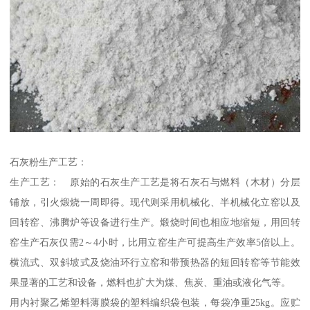
石灰粉生产工艺：
生产工艺： 原始的石灰生产工艺是将石灰石与燃料（木材）分层
铺放，引火煅烧一周即得。现代则采用机械化、半机械化立窑以及
回转窑、沸腾炉等设备进行生产。煅烧时间也相应地缩短，用回转
窑生产石灰仅需2～4小时，比用立窑生产可提高生产效率5倍以上。
横流式、双斜坡式及烧油环行立窑和带预热器的短回转窑等节能效
果显著的工艺和设备，燃料也扩大为煤、焦炭、重油或液化气等。
用内衬聚乙烯塑料薄膜袋的塑料编织袋包装，每袋净重25kg。应贮