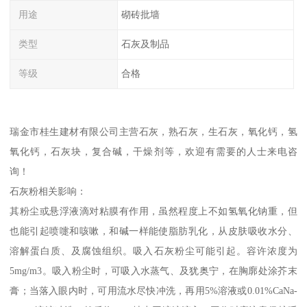
用途
砌砖批墙
类型
石灰及制品
等级
合格
瑞金市桂生建材有限公司主营石灰，熟石灰，生石灰，氧化钙，氢
氧化钙，石灰块，复合碱，干燥剂等，欢迎有需要的人士来电咨
询！
石灰粉相关影响：
其粉尘或悬浮液滴对粘膜有作用，虽然程度上不如氢氧化钠重，但
也能引起喷嚏和咳嗽，和碱一样能使脂肪乳化，从皮肤吸收水分、
溶解蛋白质、及腐蚀组织。吸入石灰粉尘可能引起。容许浓度为
5mg/m3。吸入粉尘时，可吸入水蒸气、及犹奥宁，在胸廓处涂芥末
膏；当落入眼内时，可用流水尽快冲洗，再用5%溶液或0.01%CaNa-