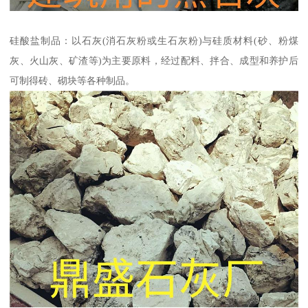
硅酸盐制品：以石灰(消石灰粉或生石灰粉)与硅质材料(砂、粉煤
灰、火山灰、矿渣等)为主要原料，经过配料、拌合、成型和养护后
可制得砖、砌块等各种制品。