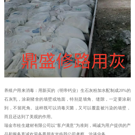
养殖户用来消毒：用新买的（明帝钙业）生石灰粉加水配制成20%的
石灰乳，涂刷猪舍的墙壁或地面，特别是墙角、缝隙，一定要涂刷
到，不留死角。这样既可以消毒灭菌，又可以覆盖被污染的墙壁，
而且还达到了美观的作用。
瑞金市桂生建材有限公司以“客户满意”为准则，竭诚为用户提供的产
品和服务真诚欢迎各界朋友光临我公司考察、洽谈业务。