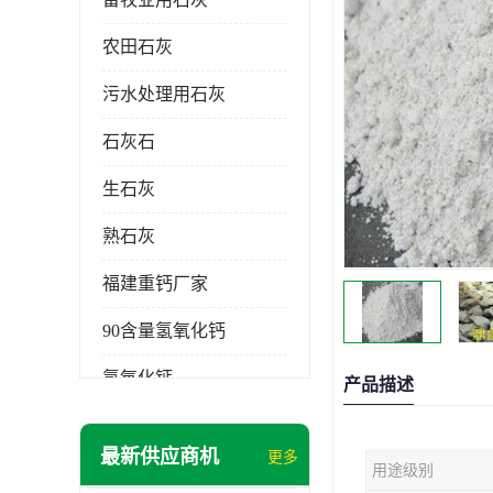
农田石灰
污水处理用石灰
石灰石
生石灰
熟石灰
福建重钙厂家
90含量氢氧化钙
氢氧化钙
产品描述
氧化钙
最新供应商机
更多
用途级别
重钙粉