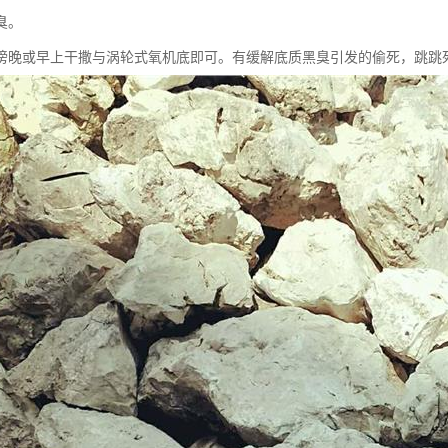
臭。
傍晚或早上干撒与涡轮式氧机底即可。有缓解底质黑臭引发的偷死，跳跳