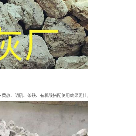
与三黄散、明矾、茶麸、有机酸搭配使用效果更佳。