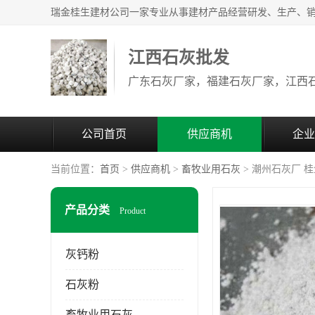
江西石灰批发
公司首页
供应商机
企业
当前位置：
首页
>
供应商机
>
畜牧业用石灰
> 潮州石灰厂 
产品分类
Product
灰钙粉
石灰粉
畜牧业用石灰