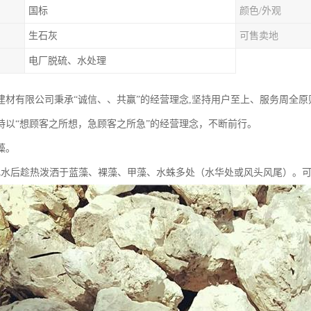
国标
颜色/外观
生石灰
可售卖地
电厂脱硫、水处理
建材有限公司秉承“诚信、、共赢”的经营理念,坚持用户至上、服务周全
持以“想顾客之所想，急顾客之所急”的经营理念，不断前行。
藻。
化水后趁热泼洒于蓝藻、裸藻、甲藻、水蛛多处（水华处或风头风尾）。