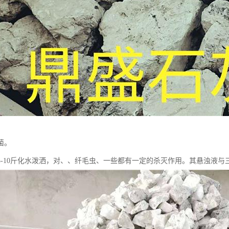
菌。
5-10斤化水泼洒，对、、纤毛虫、一些都有一定的杀灭作用。其悬浊液