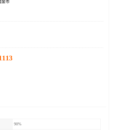
瑞金市
1113
90%