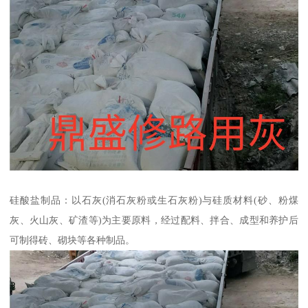
硅酸盐制品：以石灰(消石灰粉或生石灰粉)与硅质材料(砂、粉煤
灰、火山灰、矿渣等)为主要原料，经过配料、拌合、成型和养护后
可制得砖、砌块等各种制品。