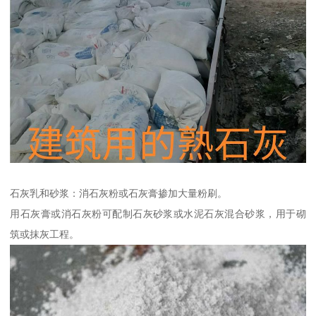
石灰乳和砂浆：消石灰粉或石灰膏掺加大量粉刷。
用石灰膏或消石灰粉可配制石灰砂浆或水泥石灰混合砂浆，用于砌
筑或抹灰工程。