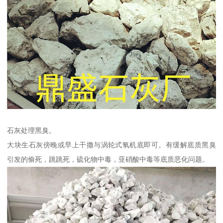
石灰处理黑臭。
大块生石灰傍晚或早上干撒与涡轮式氧机底即可。有缓解底质黑臭
引发的偷死，跳跳死，硫化物中毒，亚硝酸中毒等底质恶化问题。