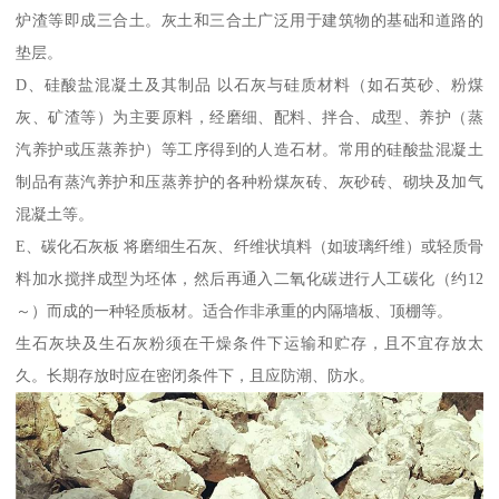
炉渣等即成三合土。灰土和三合土广泛用于建筑物的基础和道路的
垫层。
D、硅酸盐混凝土及其制品 以石灰与硅质材料（如石英砂、粉煤
灰、矿渣等）为主要原料，经磨细、配料、拌合、成型、养护（蒸
汽养护或压蒸养护）等工序得到的人造石材。常用的硅酸盐混凝土
制品有蒸汽养护和压蒸养护的各种粉煤灰砖、灰砂砖、砌块及加气
混凝土等。
E、碳化石灰板 将磨细生石灰、纤维状填料（如玻璃纤维）或轻质骨
料加水搅拌成型为坯体，然后再通入二氧化碳进行人工碳化（约12
～）而成的一种轻质板材。适合作非承重的内隔墙板、顶棚等。
生石灰块及生石灰粉须在干燥条件下运输和贮存，且不宜存放太
久。长期存放时应在密闭条件下，且应防潮、防水。