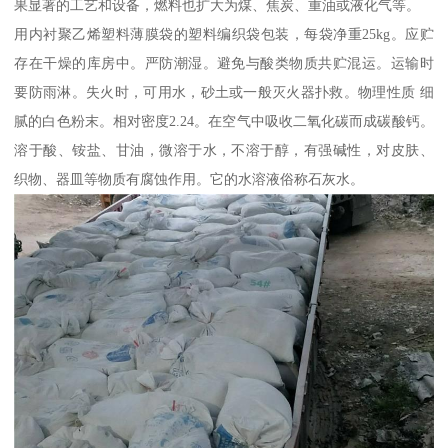
果显著的工艺和设备，燃料也扩大为煤、焦炭、重油或液化气等。
用内衬聚乙烯塑料薄膜袋的塑料编织袋包装，每袋净重25kg。应贮
存在干燥的库房中。严防潮湿。避免与酸类物质共贮混运。运输时
要防雨淋。失火时，可用水，砂土或一般灭火器扑救。物理性质 细
腻的白色粉末。相对密度2.24。在空气中吸收二氧化碳而成碳酸钙。
溶于酸、铵盐、甘油，微溶于水，不溶于醇，有强碱性，对皮肤、
织物、器皿等物质有腐蚀作用。它的水溶液俗称石灰水。