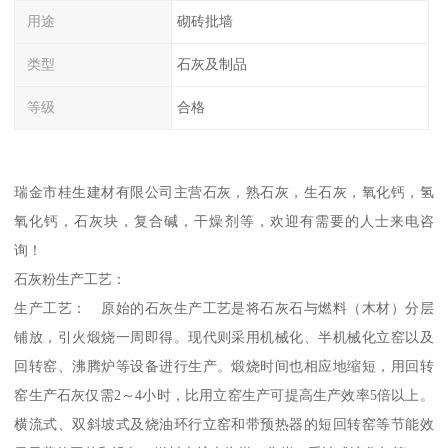
用途
砌砖批墙
类型
石灰及制品
等级
合格
瑞金市桂生建材有限公司主营石灰，熟石灰，生石灰，氧化钙，氢
氧化钙，石灰块，复合碱，干燥剂等，欢迎有需要的人士来电咨
询！
石灰粉生产工艺：
生产工艺： 原始的石灰生产工艺是将石灰石与燃料（木材）分层
铺放，引火煅烧一周即得。现代则采用机械化、半机械化立窑以及
回转窑、沸腾炉等设备进行生产。煅烧时间也相应地缩短，用回转
窑生产石灰仅需2～4小时，比用立窑生产可提高生产效率5倍以上。
横流式、双斜坡式及烧油环行立窑和带预热器的短回转窑等节能效