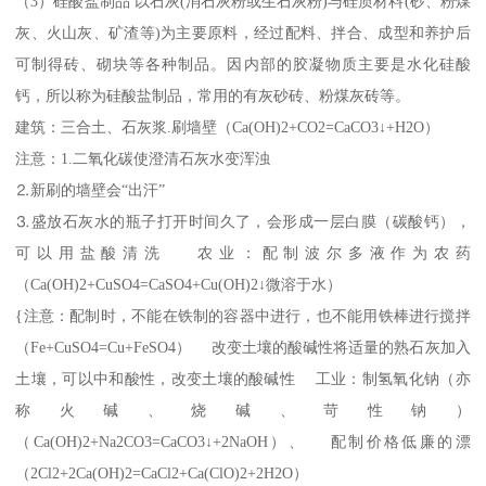
（3）硅酸盐制品 以石灰(消石灰粉或生石灰粉)与硅质材料(砂、粉煤
灰、火山灰、矿渣等)为主要原料，经过配料、拌合、成型和养护后
可制得砖、砌块等各种制品。因内部的胶凝物质主要是水化硅酸
钙，所以称为硅酸盐制品，常用的有灰砂砖、粉煤灰砖等。
建筑：三合土、石灰浆.刷墙壁（Ca(OH)2+CO2=CaCO3↓+H2O）
注意：1.二氧化碳使澄清石灰水变浑浊
⒉新刷的墙壁会“出汗”
⒊盛放石灰水的瓶子打开时间久了，会形成一层白膜（碳酸钙），
可以用盐酸清洗 农业：配制波尔多液作为农药
（Ca(OH)2+CuSO4=CaSO4+Cu(OH)2↓微溶于水）
{注意：配制时，不能在铁制的容器中进行，也不能用铁棒进行搅拌
（Fe+CuSO4=Cu+FeSO4） 改变土壤的酸碱性将适量的熟石灰加入
土壤，可以中和酸性，改变土壤的酸碱性 工业：制氢氧化钠（亦
称火碱、烧碱、苛性钠）
（Ca(OH)2+Na2CO3=CaCO3↓+2NaOH）、 配制价格低廉的漂
（2Cl2+2Ca(OH)2=CaCl2+Ca(ClO)2+2H2O）