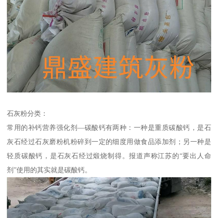
石灰粉分类：
常用的补钙营养强化剂—碳酸钙有两种：一种是重质碳酸钙，是石
灰石经过石灰磨粉机粉碎到一定的细度用做食品添加剂；另一种是
轻质碳酸钙，是石灰石经过煅烧制得。报道声称江苏的“要出人命
剂”使用的其实就是碳酸钙。