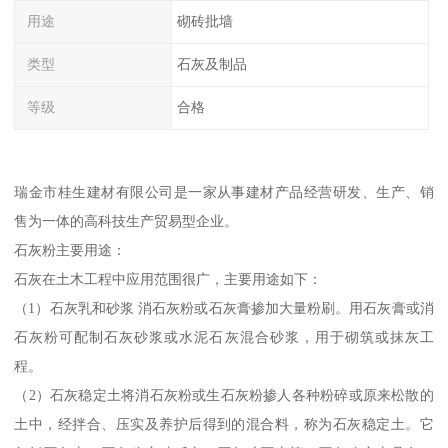
用途
砌砖批墙
类型
石灰及制品
等级
合格
瑞金市桂生建材有限公司是一家从事建材产品经营研发、生产、销
售为一体的高科技生产贸易型企业。
石灰粉主要用途：
石灰在土木工程中应用范围很广，主要用途如下：
（1）石灰乳和砂浆 消石灰粉或石灰膏掺加大量粉刷。用石灰膏或消
石灰粉可配制石灰砂浆或水泥石灰混合砂浆，用于砌筑或抹灰工
程。
（2）石灰稳定土将消石灰粉或生石灰粉掺人各种粉碎或原来松散的
土中，经拌合、压实及养护后得到的混合料，称为石灰稳定土。它