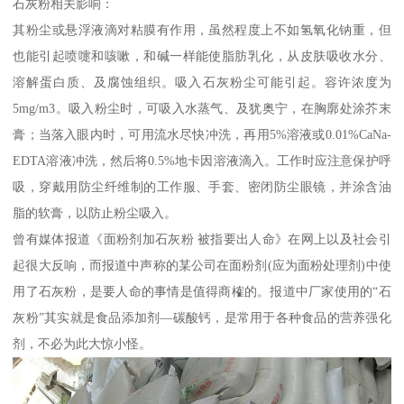
石灰粉相关影响：
其粉尘或悬浮液滴对粘膜有作用，虽然程度上不如氢氧化钠重，但
也能引起喷嚏和咳嗽，和碱一样能使脂肪乳化，从皮肤吸收水分、
溶解蛋白质、及腐蚀组织。吸入石灰粉尘可能引起。容许浓度为
5mg/m3。吸入粉尘时，可吸入水蒸气、及犹奥宁，在胸廓处涂芥末
膏；当落入眼内时，可用流水尽快冲洗，再用5%溶液或0.01%CaNa-
EDTA溶液冲洗，然后将0.5%地卡因溶液滴入。工作时应注意保护呼
吸，穿戴用防尘纤维制的工作服、手套、密闭防尘眼镜，并涂含油
脂的软膏，以防止粉尘吸入。
曾有媒体报道《面粉剂加石灰粉 被指要出人命》在网上以及社会引
起很大反响，而报道中声称的某公司在面粉剂(应为面粉处理剂)中使
用了石灰粉，是要人命的事情是值得商榷的。报道中厂家使用的“石
灰粉”其实就是食品添加剂—碳酸钙，是常用于各种食品的营养强化
剂，不必为此大惊小怪。