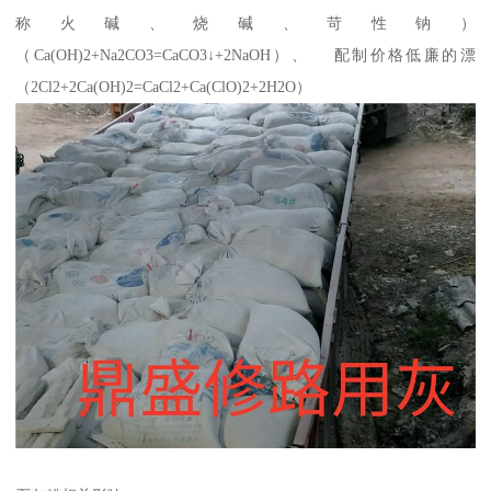
称火碱、烧碱、苛性钠）
（Ca(OH)2+Na2CO3=CaCO3↓+2NaOH）、 配制价格低廉的漂
（2Cl2+2Ca(OH)2=CaCl2+Ca(ClO)2+2H2O）