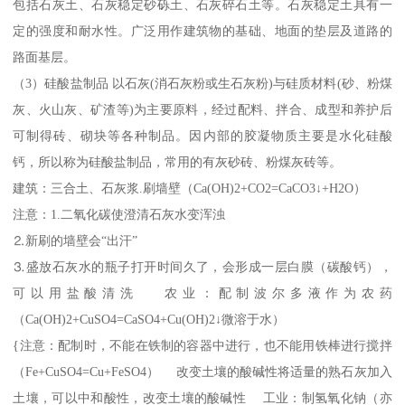
包括石灰土、石灰稳定砂砾土、石灰碎石土等。石灰稳定土具有一
定的强度和耐水性。广泛用作建筑物的基础、地面的垫层及道路的
路面基层。
（3）硅酸盐制品 以石灰(消石灰粉或生石灰粉)与硅质材料(砂、粉煤
灰、火山灰、矿渣等)为主要原料，经过配料、拌合、成型和养护后
可制得砖、砌块等各种制品。因内部的胶凝物质主要是水化硅酸
钙，所以称为硅酸盐制品，常用的有灰砂砖、粉煤灰砖等。
建筑：三合土、石灰浆.刷墙壁（Ca(OH)2+CO2=CaCO3↓+H2O）
注意：1.二氧化碳使澄清石灰水变浑浊
⒉新刷的墙壁会“出汗”
⒊盛放石灰水的瓶子打开时间久了，会形成一层白膜（碳酸钙），
可以用盐酸清洗 农业：配制波尔多液作为农药
（Ca(OH)2+CuSO4=CaSO4+Cu(OH)2↓微溶于水）
{注意：配制时，不能在铁制的容器中进行，也不能用铁棒进行搅拌
（Fe+CuSO4=Cu+FeSO4） 改变土壤的酸碱性将适量的熟石灰加入
土壤，可以中和酸性，改变土壤的酸碱性 工业：制氢氧化钠（亦