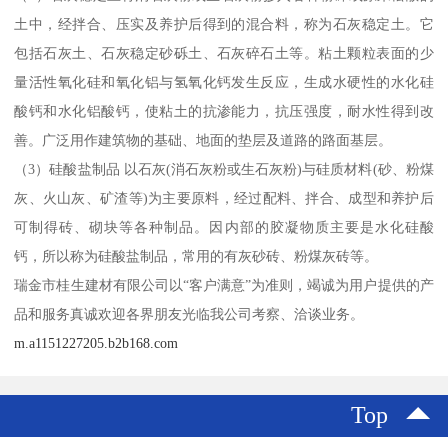
土中，经拌合、压实及养护后得到的混合料，称为石灰稳定土。它
包括石灰土、石灰稳定砂砾土、石灰碎石土等。粘土颗粒表面的少
量活性氧化硅和氧化铝与氢氧化钙发生反应，生成水硬性的水化硅
酸钙和水化铝酸钙，使粘土的抗渗能力，抗压强度，耐水性得到改
善。广泛用作建筑物的基础、地面的垫层及道路的路面基层。
（3）硅酸盐制品 以石灰(消石灰粉或生石灰粉)与硅质材料(砂、粉煤
灰、火山灰、矿渣等)为主要原料，经过配料、拌合、成型和养护后
可制得砖、砌块等各种制品。因内部的胶凝物质主要是水化硅酸
钙，所以称为硅酸盐制品，常用的有灰砂砖、粉煤灰砖等。
瑞金市桂生建材有限公司以“客户满意”为准则，竭诚为用户提供的产
品和服务真诚欢迎各界朋友光临我公司考察、洽谈业务。
m.a1151227205.b2b168.com
Top