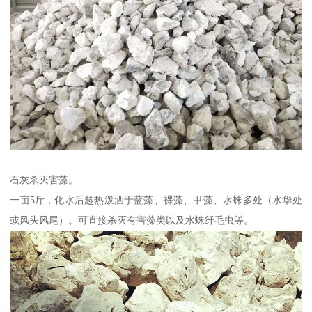
石灰杀灭害藻。
一亩5斤，化水后趁热泼洒于蓝藻、裸藻、甲藻、水蛛多处（水华处
或风头风尾）。可直接杀灭有害藻类以及水蛛纤毛虫等。