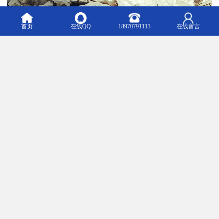
首页
在线QQ
18970791113
在线留言
石灰清塘消毒。
生石灰一亩100-1000斤不等（按土质酸碱度，底泥厚度决定用量多
少），干撒（干撒后泼水反应）。其发热过程能对病原微生物甚至
敌害生物有极强的杀灭作用；对土壤pH，总碱度，总硬度有明显的
提果；对土质有机质有氧化、皂化、矿化效果。
瑞金市桂生建材有限公司以“客户满意”为准则，竭诚为用户提供的产
品和服务真诚欢迎各界朋友光临我公司考察、洽谈业务。
m.a1151227205.b2b168.com