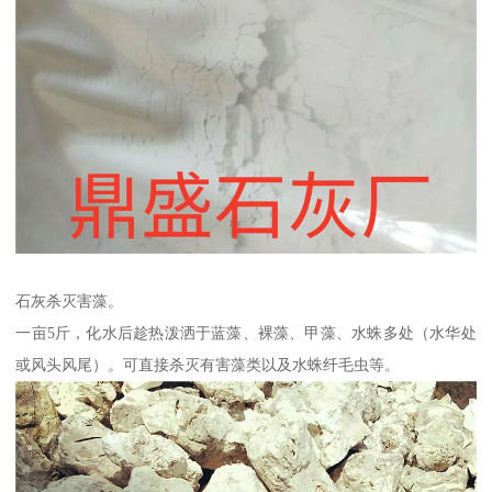
石灰杀灭害藻。
一亩5斤，化水后趁热泼洒于蓝藻、裸藻、甲藻、水蛛多处（水华处
或风头风尾）。可直接杀灭有害藻类以及水蛛纤毛虫等。