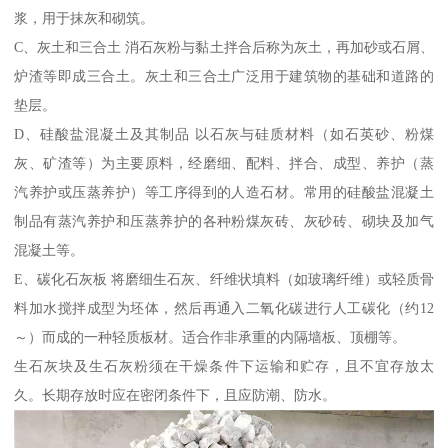
浆，用于抹灰和砌筑。
C、灰土和三合土 消石灰粉与黏土拌合后称为灰土，再加砂或石屑、
炉渣等即成三合土。灰土和三合土广泛用于建筑物的基础和道路的
垫层。
D、硅酸盐混凝土及其制品 以石灰与硅质材料（如石英砂、粉煤
灰、矿渣等）为主要原料，经磨细、配料、拌合、成型、养护（蒸
汽养护或压蒸养护）等工序得到的人造石材。常用的硅酸盐混凝土
制品有蒸汽养护和压蒸养护的各种粉煤灰砖、灰砂砖、砌块及加气
混凝土等。
E、碳化石灰板 将磨细生石灰、纤维状填料（如玻璃纤维）或轻质骨
料加水搅拌成型为坯体，然后再通入二氧化碳进行人工碳化（约12
～）而成的一种轻质板材。适合作非承重的内隔墙板、顶棚等。
生石灰块及生石灰粉须在干燥条件下运输和贮存，且不宜存放太
久。长期存放时应在密闭条件下，且应防潮、防水。