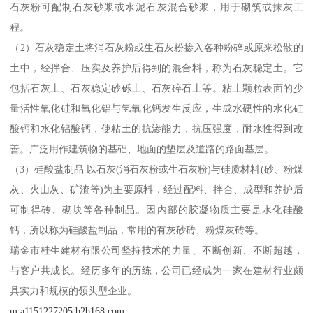
石灰粉可配制石灰砂浆或水泥石灰混合砂浆，用于砌筑或抹灰工
程。
（2）石灰稳定土将消石灰粉或生石灰粉掺入各种粉碎或原来松散的
土中，经拌合、压实及养护后得到的混合料，称为石灰稳定土。它
包括石灰土、石灰稳定砂砾土、石灰碎石土等。粘土颗粒表面的少
量活性氧化硅和氧化铝与氢氧化钙发生反应，生成水硬性的水化硅
酸钙和水化铝酸钙，使粘土的抗渗能力，抗压强度，耐水性得到改
善。广泛用作建筑物的基础、地面的垫层及道路的路面基层。
（3）硅酸盐制品 以石灰(消石灰粉或生石灰粉)与硅质材料(砂、粉煤
灰、火山灰、矿渣等)为主要原料，经过配料、拌合、成型和养护后
可制得砖、砌块等各种制品。因内部的胶凝物质主要是水化硅酸
钙，所以称为硅酸盐制品，常用的有灰砂砖、粉煤灰砖等。
瑞金市桂生建材有限公司坚持技术的力量、不断创新、不断超越，
与客户共成长。经历多年的历练，公司已经成为一家在建材行业颇
具实力和规模的领头型企业。
m.a1151227205.b2b168.com