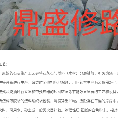
工艺：
 原始的石灰生产工艺是将石灰石与燃料（木材）分层铺放，引火煅烧一
炉等设备进行生产。煅烧时间也相应地缩短，用回转窑生产石灰仅需2～4
坡式及烧油环行立窑和带预热器的短回转窑等节能效果显著的工艺和设备
烯塑料薄膜袋的塑料编织袋包装，每袋净重25kg。应贮存在干燥的库房
火时，可用水，砂土或一般灭火器扑救。物理性质 细腻的白色粉末。相对密