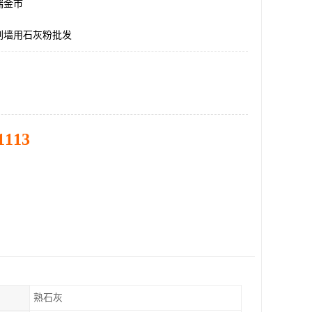
瑞金市
刷墙用石灰粉批发
1113
熟石灰