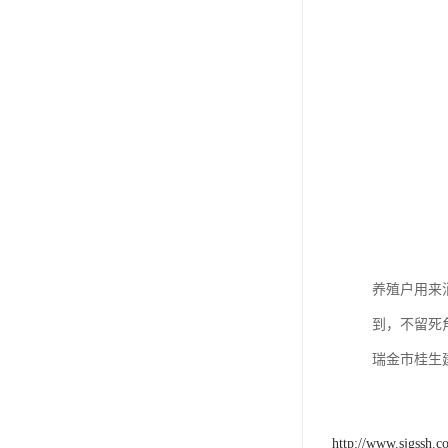
养殖户用来
到，不留死
瑞金市桂生
http://www.sjgssh.c