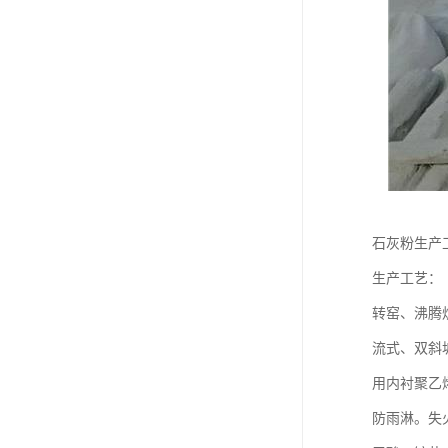
石灰粉生产
生产工艺：
转窑、沸腾
流式、双斜
用内衬聚乙
防雨淋。失