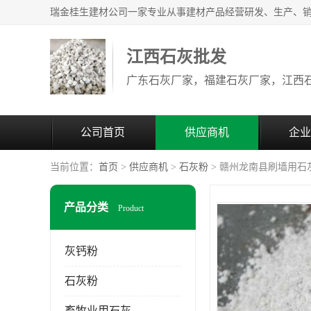
江西石灰批发
公司首页
供应商机
企业
当前位置：
首页
>
供应商机
>
石灰粉
> 赣州龙南县刷墙用石
产品分类
Product
灰钙粉
石灰粉
畜牧业用石灰