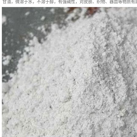
、甘油，微溶于水，不溶于醇，有强碱性，对皮肤、织物、器皿等物质有