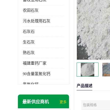
农田石灰
污水处理用石灰
石灰石
生石灰
熟石灰
福建重钙厂家
90含量氢氧化钙
氢氧化钙
产品描述
氧化钙
最新供应商机
更多
包装规格
重钙粉