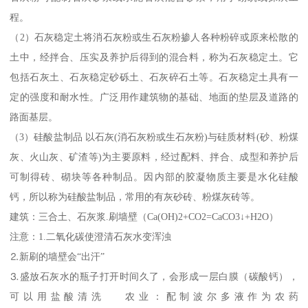
程。
（2）石灰稳定土将消石灰粉或生石灰粉掺人各种粉碎或原来松散的
土中，经拌合、压实及养护后得到的混合料，称为石灰稳定土。它
包括石灰土、石灰稳定砂砾土、石灰碎石土等。石灰稳定土具有一
定的强度和耐水性。广泛用作建筑物的基础、地面的垫层及道路的
路面基层。
（3）硅酸盐制品 以石灰(消石灰粉或生石灰粉)与硅质材料(砂、粉煤
灰、火山灰、矿渣等)为主要原料，经过配料、拌合、成型和养护后
可制得砖、砌块等各种制品。因内部的胶凝物质主要是水化硅酸
钙，所以称为硅酸盐制品，常用的有灰砂砖、粉煤灰砖等。
建筑：三合土、石灰浆.刷墙壁（Ca(OH)2+CO2=CaCO3↓+H2O）
注意：1.二氧化碳使澄清石灰水变浑浊
⒉新刷的墙壁会“出汗”
⒊盛放石灰水的瓶子打开时间久了，会形成一层白膜（碳酸钙），
可以用盐酸清洗 农业：配制波尔多液作为农药