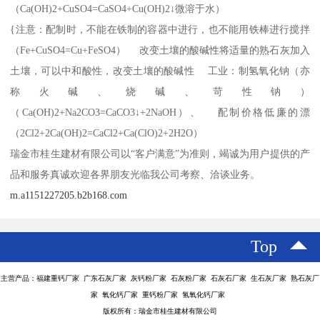
（Ca(OH)2+CuSO4=CaSO4+Cu(OH)2↓微溶于水）
{注意：配制时，不能在铁制的容器中进行，也不能用铁棒进行搅拌
（Fe+CuSO4=Cu+FeSO4） 改变土壤的酸碱性将适量的熟石灰加入
土壤，可以中和酸性，改变土壤的酸碱性 工业：制氢氧化钠（亦
称火碱、烧碱、苛性钠）
（Ca(OH)2+Na2CO3=CaCO3↓+2NaOH）、 配制价格低廉的漂
（2Cl2+2Ca(OH)2=CaCl2+Ca(ClO)2+2H2O）
瑞金市桂生建材有限公司以“客户满意”为准则，竭诚为用户提供的产
品和服务真诚欢迎各界朋友光临我公司考察、洽谈业务。
m.a1151227205.b2b168.com
Top
主营产品：福建重钙厂家 广东石灰厂家 灰钙粉厂家 石灰粉厂家 石灰石厂家 生石灰厂家 熟石灰厂
家 氧化钙厂家 重钙粉厂家 氢氧化钙厂家
版权所有：瑞金市桂生建材有限公司