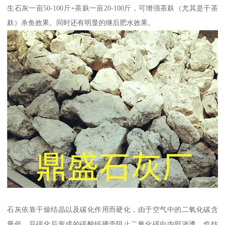
生石灰一亩50-100斤+茶麸一亩20-100斤，可增强茶麸（尤其是干茶
麸）杀鱼效果。同时还有明显的继后肥水效果。
石灰依靠干燥结晶以及碳化作用而硬化，由于空气中的二氧化碳含
量低，且碳化后形成的碳酸钙硬壳阻止二氧化碳向内部渗透，也妨