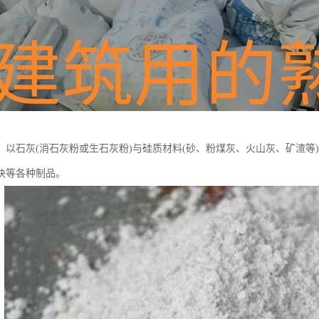
：以石灰(消石灰粉或生石灰粉)与硅质材料(砂、粉煤灰、火山灰、矿渣等
块等各种制品。