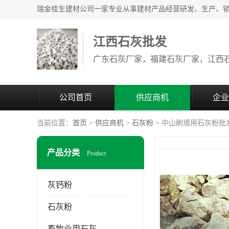
江西石灰批发
公司首页
供应商机
企业
当前位置：
首页
>
供应商机
>
石灰粉
> 中山刷墙用石灰粉批
产品分类
Product
灰钙粉
石灰粉
畜牧业用石灰