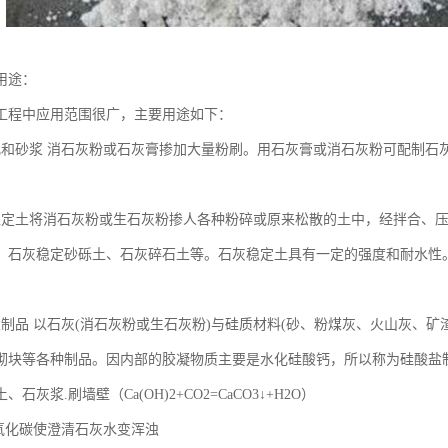
用途：
工程中应用范围很广，主要用途如下：
乳和砂浆 消石灰粉或石灰膏掺加大量粉刷。用石灰膏或消石灰粉可配制石
稳定土将消石灰粉或生石灰粉掺人各种粉碎或原来松散的土中，经拌合、
、石灰稳定砂砾土、石灰碎石土等。石灰稳定土具有一定的强度和耐水性
盐制品 以石灰(消石灰粉或生石灰粉)与硅质材料(砂、粉煤灰、火山灰、
砌块等各种制品。因内部的胶凝物质主要是水化硅酸钙，所以称为硅酸盐
石灰浆.刷墙壁（Ca(OH)2+CO2=CaCO3↓+H2O）
二氧化碳使澄清石灰水变浑浊