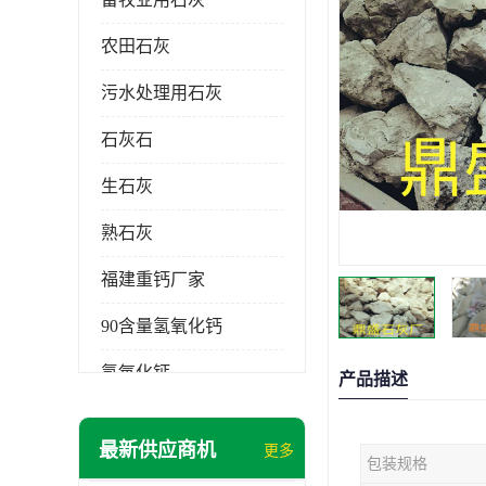
农田石灰
污水处理用石灰
石灰石
生石灰
熟石灰
福建重钙厂家
90含量氢氧化钙
氢氧化钙
产品描述
氧化钙
最新供应商机
更多
包装规格
重钙粉