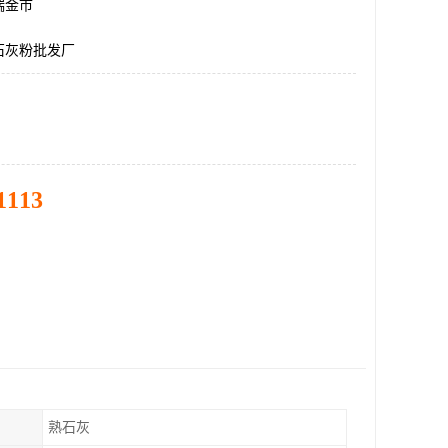
瑞金市
石灰粉批发厂
1113
熟石灰