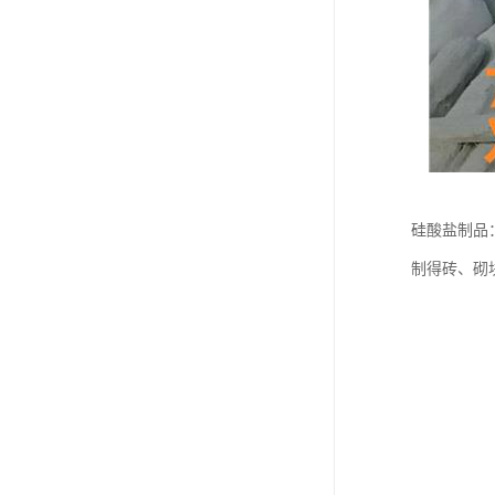
硅酸盐制品
制得砖、砌