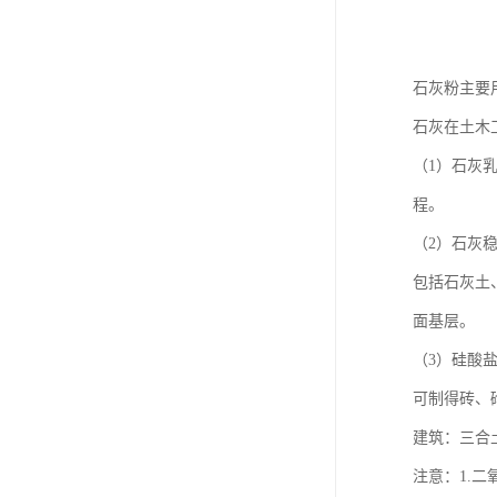
石灰粉主要
石灰在土木
（1）石灰
程。
（2）石灰
包括石灰土
面基层。
（3）硅酸
可制得砖、
建筑：三合土、
注意：1.